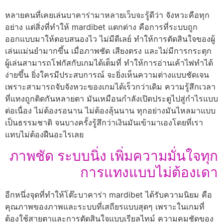
หลายคนที่เคยเล่นบาคาร่ามาหลายเว็บจะรู้ดีว่า จังหวะคือทุก
อย่าง แต่สิ่งที่ทำให้ mardibet แตกต่าง คือการที่ระบบถูก
ออกแบบมาให้ตอบสนองไว ไม่มีดีเลย์ ทำให้การตัดสินใจของผู้
เล่นแม่นยำมากขึ้น เมื่อภาพชัด เสียงตรง และไม่มีการกระตุก
ผู้เล่นสามารถโฟกัสกับเกมได้เต็มที่ ทำให้การอ่านเค้าไพ่ทำได้
ง่ายขึ้น ยิ่งใครมีประสบการณ์ จะยิ่งเห็นความต่างแบบชัดเจน
เพราะสามารถจับจังหวะของเกมได้เร็วกว่าเดิม ความรู้สึกเวลา
ที่แทงถูกติดกันหลายตา มันเหมือนกำลังเปิดประตูไปสู่กำไรแบบ
ต่อเนื่อง ไม่ต้องรอนาน ไม่ต้องลุ้นนาน ทุกอย่างมันไหลมาแบบ
เป็นธรรมชาติ จนบางครั้งรู้สึกว่าเงินมันเข้ามาเองโดยที่เรา
แทบไม่ต้องฝืนอะไรเลย
ภาพชัด ระบบนิ่ง เพิ่มความมั่นใจทุก
การแทงแบบไม่ต้องเดา
อีกหนึ่งจุดที่ทำให้โต๊ะบาคาร่า mardibet ได้รับความนิยม คือ
คุณภาพของภาพและระบบที่เสถียรแบบสุดๆ เพราะในเกมที่
ต้องใช้สายตาและการตัดสินใจแบบเรียลไทม์ ความคมชัดของ