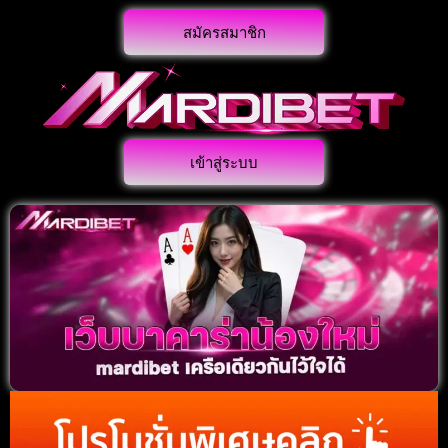
สมัครสมาชิก
เข้าสู่ระบบ