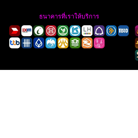
ธนาคารที่เราให้บริการ