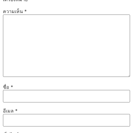
ความเห็น
*
ชื่อ
*
อีเมล
*