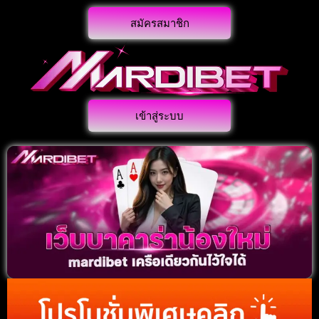
สมัครสมาชิก
เข้าสู่ระบบ