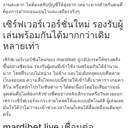
งานสะดวก ไม่ต้องสลับบัญชีให้ยุ่งยาก เหมาะมากสำหรับคนที่
ต้องการฝากถอนแบบไวและเสถียรจริงๆ
เซิร์ฟเวอร์เวอร์ชั่นใหม่ รองรับผู้
เล่นพร้อมกันได้มากกว่าเดิม
หลายเท่า
เซิร์ฟเวอร์เวอร์ชั่นใหม่ของ mardibet ถูกอัปเกรดให้ทรงพลัง
ขึ้นอย่างชัดเจน รองรับผู้เล่นที่เข้าใช้งานพร้อมกันได้จำนวน
มาก โดยที่ระบบไม่หน่วง ไม่ค้าง และไม่เด้งหลุดแบบที่หลาย
เว็บเจอบ่อย ความลื่นไหลแบบนี้ช่วยให้เข้าโต๊ะบาคาร่า เกมคา
สิโน หรือหน้าโปรโมชันต่าง ๆ ได้ต่อเนื่องโดยไม่เสียอารมณ์
จุดเด่นคือไม่ต้องกลัวช่วงพีคอย่างหลังเลิกงานหรือวันหวยออก
เพราะเซิร์ฟเวอร์จะกระจายโหลดให้เองแบบอัตโนมัติ ผู้เล่นเลย
มั่นใจได้ว่าไม่ว่าจะเข้าช่วงเวลาไหนก็เล่นได้ลื่นเหมือนเดิมทุก
ครั้ง
mardibet live เชื่อมต่อ