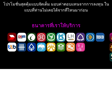
โปรโมชั่นสุดคุ้มแบบจัดเต็ม มอบค่าตอบแทนจากการลงทุน ใน
แบบที่ท่านไม่เคยได้จากที่ไหนมาก่อน
ธนาคารที่เราให้บริการ