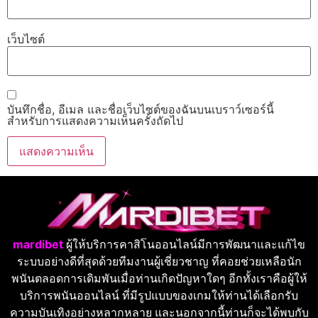
เว็บไซต์
บันทึกชื่อ, อีเมล และชื่อเว็บไซต์ของฉันบนเบราว์เซอร์นี้
สำหรับการแสดงความเห็นครั้งถัดไป
mardibet
ผู้ให้บริการคาสิโนออนไลน์มีการพัฒนาและแก้ไข
ระบบอย่างดีที่สุดด้วยทีมงานผู้เชี่ยวชาญ ที่คอยช่วยเหลือนัก
พนันตลอดการเดิมพันเมื่อท่านเกิดปัญหาใดๆ อีกทั้งเราคือผู้ให้
บริการพนันออนไลน์ ที่มีรูปแบบของเกมให้ท่านได้เลือกรับ
ความบันเทิงอย่างหลากหลาย และนอกจากนี้ท่านก็จะได้พบกับ