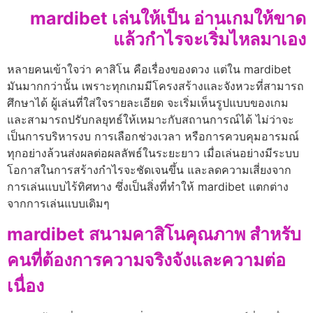
mardibet เล่นให้เป็น อ่านเกมให้ขาด
แล้วกำไรจะเริ่มไหลมาเอง
หลายคนเข้าใจว่า คาสิโน คือเรื่องของดวง แต่ใน mardibet
มันมากกว่านั้น เพราะทุกเกมมีโครงสร้างและจังหวะที่สามารถ
ศึกษาได้ ผู้เล่นที่ใส่ใจรายละเอียด จะเริ่มเห็นรูปแบบของเกม
และสามารถปรับกลยุทธ์ให้เหมาะกับสถานการณ์ได้ ไม่ว่าจะ
เป็นการบริหารงบ การเลือกช่วงเวลา หรือการควบคุมอารมณ์
ทุกอย่างล้วนส่งผลต่อผลลัพธ์ในระยะยาว เมื่อเล่นอย่างมีระบบ
โอกาสในการสร้างกำไรจะชัดเจนขึ้น และลดความเสี่ยงจาก
การเล่นแบบไร้ทิศทาง ซึ่งเป็นสิ่งที่ทำให้ mardibet แตกต่าง
จากการเล่นแบบเดิมๆ
mardibet สนามคาสิโนคุณภาพ สำหรับ
คนที่ต้องการความจริงจังและความต่อ
เนื่อง