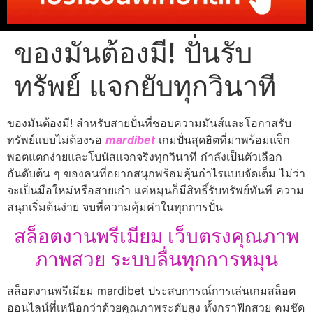
ของมันต้องมี! ปั่นรับ
ทรัพย์ แจกยับทุกวินาที
ของมันต้องมี! สำหรับสายปั่นที่ชอบความมันส์และโอกาสรับ
ทรัพย์แบบไม่ต้องรอ
mardibet
เกมปั่นสุดฮิตที่มาพร้อมแจ็ก
พอตแตกง่ายและโบนัสแจกจริงทุกวินาที กำลังเป็นตัวเลือก
อันดับต้น ๆ ของคนที่อยากสนุกพร้อมลุ้นกำไรแบบจัดเต็ม ไม่ว่า
จะเป็นมือใหม่หรือสายเก๋า แค่หมุนก็มีสิทธิ์รับทรัพย์ทันที ความ
สนุกเริ่มต้นง่าย จบที่ความคุ้มค่าในทุกการปั่น
สล็อตงานพรีเมียม เว็บตรงคุณภาพ
ภาพสวย ระบบลื่นทุกการหมุน
สล็อตงานพรีเมียม mardibet ประสบการณ์การเล่นเกมสล็อต
ออนไลน์ที่เหนือกว่าด้วยคุณภาพระดับสูง ทั้งกราฟิกสวย คมชัด