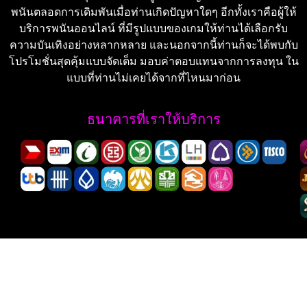
พนันตลอดการเดิมพันเมื่อท่านเกิดปัญหาใดๆ อีกทั้งเราคือผู้ให้
บริการพนันออนไลน์ ที่มีรูปแบบของเกมให้ท่านได้เลือกรับ
ความบันเทิงอย่างหลากหลาย และนอกจากนี้ท่านก็จะได้พบกับ
โปรโมชั่นสุดคุ้มแบบจัดเต็ม มอบค่าตอบแทนจากการลงทุน ใน
แบบที่ท่านไม่เคยได้จากที่ไหนมาก่อน
ธนาคารที่เราให้บริการ