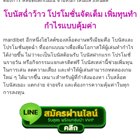
ต้องการ สล็อตแตกเนียน จ่ายหนัก เล่นแล้วเห็นผล
โบนัสฉ่ำว้าว โปรโมชั่นจัดเต็ม เพิ่มทุนทำ
กำไรแบบคุ้มค่า
mardibet อีกหนึ่งไฮไลต์ของสล็อตงานพรีเมียมคือ โบนัสและ
โปรโมชั่นสุดฉ่ำ ที่ออกแบบมาเพื่อเพิ่มโอกาสให้ผู้เล่นทำกำไร
ได้ง่ายขึ้น ไม่ว่าจะเป็นโบนัสต้อนรับ โบนัสฝากแรก โปรโมชั่
นรายวัน หรือกิจกรรมแจกเครดิตฟรี โบนัสเหล่านี้ช่วยเพิ่มทุน
ในการเล่น ลดความเสี่ยง และทำให้ผู้เล่นสามารถทดลองเกม
ใหม่ ๆ ได้มากขึ้น เหมาะสำหรับผู้ที่กำลังมองหา เว็บสล็อต
โบนัสเยอะ แตกง่าย จ่ายจริง และต้องการความคุ้มค่าในทุก
การลงทุน