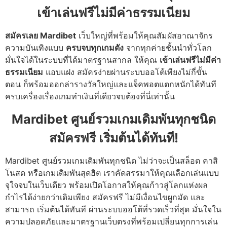
เข้าเล่นฟรีไม่มีค่าธรรมเนียม
สมัครเลย Mardibet
เว็บใหญ่ที่พร้อมให้คุณสัมผัสอาณาจักร
ความบันเทิงแบบ
ครบจบทุกเกมดัง
จากทุกค่ายชั้นนำทั่วโลก
มั่นใจได้ในระบบที่ได้มาตรฐานสากล ให้คุณ
เข้าเล่นฟรีไม่มีค่า
ธรรมเนียม
แอบแฝง สมัครง่ายผ่านระบบออโต้เพียงไม่กี่ขั้น
ตอน ก็พร้อมออกล่ารางวัลใหญ่และแจ็คพอตแตกหนักได้ทันที
ครบเครื่องเรื่องเกมทำเงินที่เดียวจบต้องที่นี่เท่านั้น
Mardibet ศูนย์รวมเกมเดิมพันทุกชนิด
สมัครฟรี เริ่มต้นได้ทันที!
Mardibet ศูนย์รวมเกมเดิมพันทุกชนิด ไม่ว่าจะเป็นสล็อต คาสิ
โนสด หรือเกมเดิมพันสุดฮิต เราคัดสรรมาให้คุณเลือกเล่นแบบ
จุใจจบในเว็บเดียว พร้อมเปิดโอกาสให้คุณก้าวสู่โลกแห่งผล
กำไรได้ง่ายกว่าเดิมเพียง สมัครฟรี ไม่มีเงื่อนไขผูกมัด และ
สามารถ เริ่มต้นได้ทันที ผ่านระบบออโต้ที่รวดเร็วที่สุด มั่นใจใน
ความปลอดภัยและมาตรฐานเว็บตรงที่พร้อมเปลี่ยนทุกการเล่น