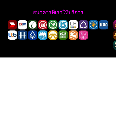
ธนาคารที่เราให้บริการ