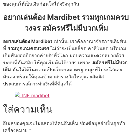
ของคุณให้เป็นเงินก้อนโตได้จริงทุกวัน
อยากเล่นต้อง Mardibet รวมทุกเกมครบ
วงจร สมัครฟรีไม่มีบวกเพิ่ม
อยากเล่นต้อง Mardibet
เท่านั้น! เราคืออาณาจักรการเดิมพัน
ที่
รวมทุกเกมครบวงจร
ไม่ว่าจะเป็นสล็อต คาสิโนสด หรือเกม
เดิมพันยอดฮิตจากค่ายดังทั่วโลก มอบความสะดวกสบายด้วย
ระบบที่ทันสมัย ให้คุณเริ่มต้นได้ง่ายๆ เพราะ
สมัครฟรีไม่มีบวก
เพิ่ม
มั่นใจได้ในความเป็นเว็บตรงมาตรฐานสูงที่โปร่งใสและ
มั่นคง พร้อมให้คุณเข้ามาล่ารางวัลใหญ่และสัมผัส
ประสบการณ์การทำเงินที่ดีที่สุดได้
ใส่ความเห็น
อีเมลของคุณจะไม่แสดงให้คนอื่นเห็น
ช่องข้อมูลจำเป็นถูกทำ
เครื่องหมาย
*