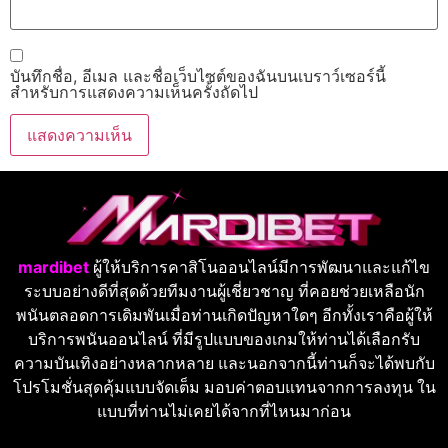
บันทึกชื่อ, อีเมล และชื่อเว็บไซต์ของฉันบนเบราว์เซอร์นี้
สำหรับการแสดงความเห็นครั้งถัดไป
mardibet
ผู้ให้บริการคาสิโนออนไลน์มีการพัฒนาและแก้ไข
ระบบอย่างดีที่สุดด้วยทีมงานผู้เชี่ยวชาญ ที่คอยช่วยเหลือนัก
พนันตลอดการเดิมพันเมื่อท่านเกิดปัญหาใดๆ อีกทั้งเราคือผู้ให้
บริการพนันออนไลน์ ที่มีรูปแบบของเกมให้ท่านได้เลือกรับ
ความบันเทิงอย่างหลากหลาย และนอกจากนี้ท่านก็จะได้พบกับ
โปรโมชั่นสุดคุ้มแบบจัดเต็ม มอบค่าตอบแทนจากการลงทุน ใน
แบบที่ท่านไม่เคยได้จากที่ไหนมาก่อน