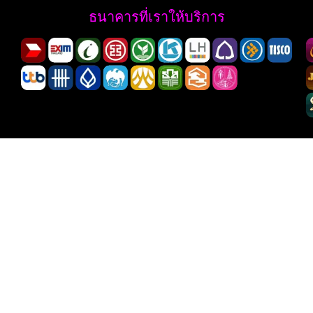
ธนาคารที่เราให้บริการ