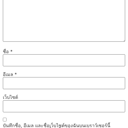
ชื่อ
*
อีเมล
*
เว็บไซต์
บันทึกชื่อ, อีเมล และชื่อเว็บไซต์ของฉันบนเบราว์เซอร์นี้