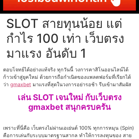
SLOT สายทุนน้อย แต่
กำไร 100 เท่า เว็บตรง
มาแรง อันดับ 1
ตอบโจทย์ได้อย่างแท้จริง ทุกวันนี้ วงการคาสิโนออนไลน์ได้
ก้าวเข้าสู่ยุคใหม่ ด้วยการถือกำเนิดของแพลตฟอร์มที่เรียกได้
ว่า
gmaxbet
มาเเรงที่สุดในวงการอย่ารอช้า รีบเข้ามาสัมผัส
เล่น SLOT เจนใหม่ กับเว็บตรง
gmaxbet สนุกครบครัน
เพราะที่นี่คือ เว็บตรงไม่ผ่านเอเย่นต์ 100% ทุกการหมุน (Spin)
คือการเล่นกับระบบมาตรฐานสากล ทำให้การลงทุนของ สาย