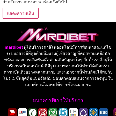
สำหรับการแสดงความเห็นครั้งถัดไป
mardibet
ผู้ให้บริการคาสิโนออนไลน์มีการพัฒนาและแก้ไข
ระบบอย่างดีที่สุดด้วยทีมงานผู้เชี่ยวชาญ ที่คอยช่วยเหลือนัก
พนันตลอดการเดิมพันเมื่อท่านเกิดปัญหาใดๆ อีกทั้งเราคือผู้ให้
บริการพนันออนไลน์ ที่มีรูปแบบของเกมให้ท่านได้เลือกรับ
ความบันเทิงอย่างหลากหลาย และนอกจากนี้ท่านก็จะได้พบกับ
โปรโมชั่นสุดคุ้มแบบจัดเต็ม มอบค่าตอบแทนจากการลงทุน ใน
แบบที่ท่านไม่เคยได้จากที่ไหนมาก่อน
ธนาคารที่เราให้บริการ