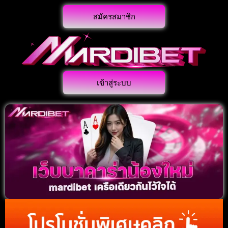
สมัครสมาชิก
เข้าสู่ระบบ