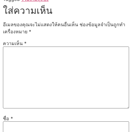
ใส่ความเห็น
อีเมลของคุณจะไม่แสดงให้คนอื่นเห็น
ช่องข้อมูลจำเป็นถูกทำ
เครื่องหมาย
*
ความเห็น
*
ชื่อ
*