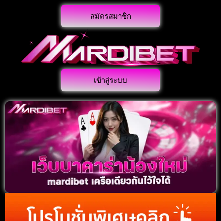
สมัครสมาชิก
เข้าสู่ระบบ