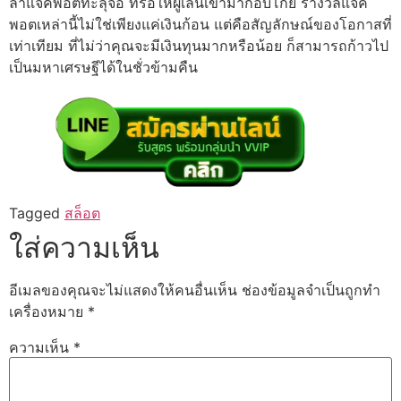
ล่าแจ็คพอตทะลุจอ ที่รอให้ผู้เล่นเข้ามากอบโกย รางวัลแจ็ค
พอตเหล่านี้ไม่ใช่เพียงแค่เงินก้อน แต่คือสัญลักษณ์ของโอกาสที่
เท่าเทียม ที่ไม่ว่าคุณจะมีเงินทุนมากหรือน้อย ก็สามารถก้าวไป
เป็นมหาเศรษฐีได้ในชั่วข้ามคืน
Tagged
สล็อต
ใส่ความเห็น
อีเมลของคุณจะไม่แสดงให้คนอื่นเห็น
ช่องข้อมูลจำเป็นถูกทำ
เครื่องหมาย
*
ความเห็น
*