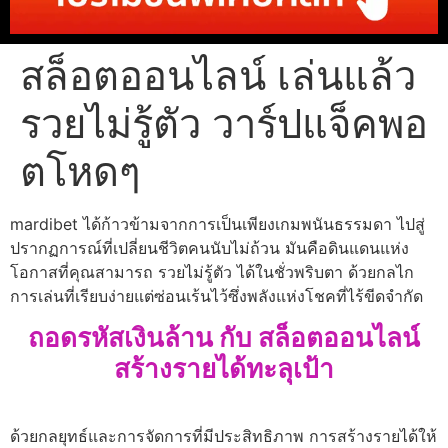
สล็อตออนไลน์ เล่นแล้ว
รวยไม่รู้ตัว วาร์ปแจ็คพอ
ตโหดๆ
mardibet ได้ก้าวข้ามจากการเป็นเพียงเกมพนันธรรมดา ไปสู่
ปรากฏการณ์ที่เปลี่ยนชีวิตคนนับไม่ถ้วน มันคือดินแดนแห่ง
โอกาสที่คุณสามารถ รวยไม่รู้ตัว ได้ในชั่วพริบตา ด้วยกลไก
การเล่นที่เรียบง่ายแต่ซ่อนเร้นไว้ซึ่งพลังแห่งโชคที่ไร้ขีดจำกัด
ถอดรหัสเงินล้าน กับ สล็อตออนไลน์
สร้างรายได้ทะลุเป้า
ด้วยกลยุทธ์และการจัดการที่มีประสิทธิภาพ การสร้างรายได้ให้