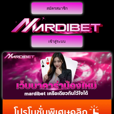
สมัครสมาชิก
เข้าสู่ระบบ