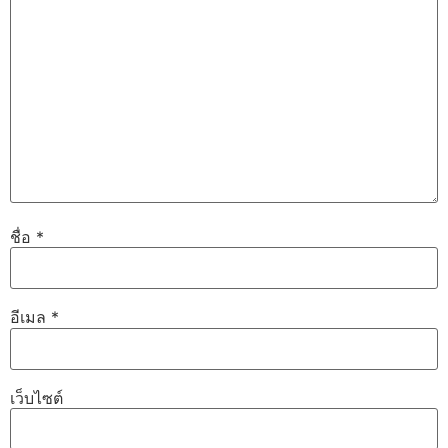
ชื่อ
*
อีเมล
*
เว็บไซต์