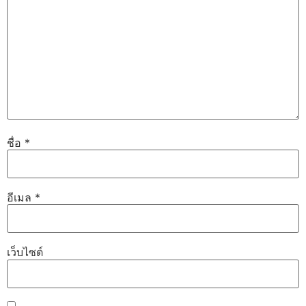
ชื่อ
*
อีเมล
*
เว็บไซต์