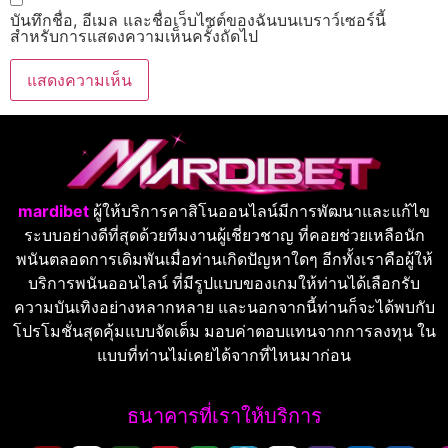
บันทึกชื่อ, อีเมล และชื่อเว็บไซต์ของฉันบนเบราว์เซอร์นี้
สำหรับการแสดงความเห็นครั้งถัดไป
mardibet
ผู้ให้บริการคาสิโนออนไลน์มีการพัฒนาและแก้ไข
ระบบอย่างดีที่สุดด้วยทีมงานผู้เชี่ยวชาญ ที่คอยช่วยเหลือนัก
พนันตลอดการเดิมพันเมื่อท่านเกิดปัญหาใดๆ อีกทั้งเราคือผู้ให้
บริการพนันออนไลน์ ที่มีรูปแบบของเกมให้ท่านได้เลือกรับ
ความบันเทิงอย่างหลากหลาย และนอกจากนี้ท่านก็จะได้พบกับ
โปรโมชั่นสุดคุ้มแบบจัดเต็ม มอบค่าตอบแทนจากการลงทุน ใน
แบบที่ท่านไม่เคยได้จากที่ไหนมาก่อน
ธนาคารที่เราให้บริการ