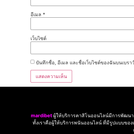
อีเมล
*
เว็บไซต์
บันทึกชื่อ, อีเมล และชื่อเว็บไซต์ของฉันบนเบรา
mardibet
ผู้ให้บริการคาสิโนออนไลน์มีการพัฒนาแ
ทั้งเราคือผู้ให้บริการพนันออนไลน์ ที่มีรูปแบบ