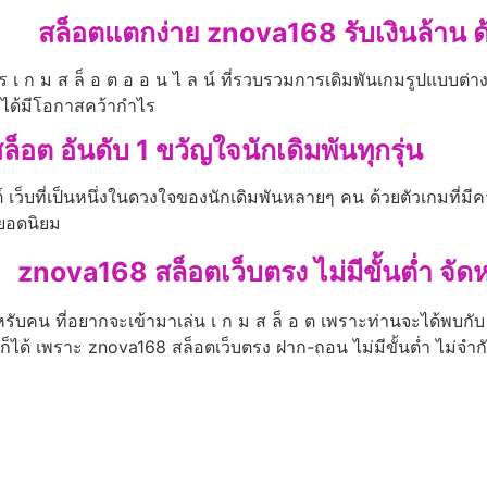
สล็อตแตกง่าย znova168 รับเงินล้าน ด้วย
การ เ ก ม ส ล็ อ ต อ อ น ไ ล น์ ที่รวบรวมการเดิมพันเกมรูปแบบต่
ังได้มีโอกาสคว้ากำไร
อต อันดับ 1 ขวัญใจนักเดิมพันทุกรุ่น
นต์ เว็บที่เป็นหนึ่งในดวงใจของนักเดิมพันหลายๆ คน ด้วยตัวเกมที่
มยอดนิยม
znova168 สล็อตเว็บตรง ไม่มีขั้นต่ำ จั
ำหรับคน ที่อยากจะเข้ามาเล่น เ ก ม ส ล็ อ ต เพราะท่านจะได้พบกับ
ร่ก็ได้ เพราะ znova168 สล็อตเว็บตรง ฝาก-ถอน ไม่มีขั้นต่ำ ไม่จำ