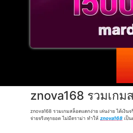
znova168 รวมเกมสล็
znova168 รวมเกมสล็อตแตกง่าย เล่นง่าย ได้เงินจร
จ่ายจริงทุกยอด ไม่มีดราม่า ทำให้
znova168
เป็น