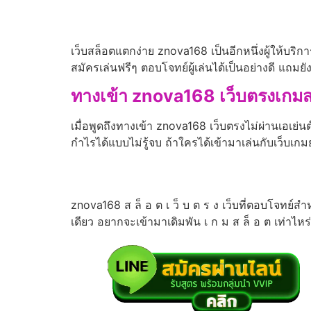
เว็บสล็อตแตกง่าย znova168 เป็นอีกหนึ่งผู้ให้บริ
สมัครเล่นฟรีๆ ตอบโจทย์ผู้เล่นได้เป็นอย่างดี แถมย
ทางเข้า znova168 เว็บตรงเกมสล็
เมื่อพูดถึงทางเข้า znova168 เว็บตรงไม่ผ่านเอเย่
กำไรได้แบบไม่รู้จบ ถ้าใครได้เข้ามาเล่นกับเว็บเก
znova168 ส ล็ อ ต เ ว็ บ ต ร ง เว็บที่ตอบโจทย์ส
เดียว อยากจะเข้ามาเดิมพัน เ ก ม ส ล็ อ ต เท่าไห