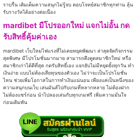
ราบรื่น เติมเต็มความสนุกไม่รู้จบ ตอบโจทย์สมาชิกทุกท่าน ลุ้น
รับรางวัลได้อย่างต่อเนื่อง
mardibet มีโปรออกใหม่ แจกไม่อั้น กด
รับสิทธิ์คุ้มค่าเอง
mardibet เว็บใหม่ไฟแรงที่ไม่เคยหยุดพัฒนา ล่าสุดจัดกิจกรรม
สุดพิเศษ มีโปรโมชั่นมากมาย สามารถดึงดูดสมาชิกใหม่ หรือ
สมาชิกเก่าได้ดีที่สุด กดรับสิทธิ์เอง แจกยับไม่มีหยุดยั้งทุกวัน ทำ
เงินง่าย แบบไม่ต้องเสียทุนของตัวเอง ไม่ว่าจะเป็นโปรโมชั่น
ไหน ช่วยเพิ่มโอกาสในการทำเงินแน่นอน เพียงแค่เป็นหนึ่งของ
ความสนุกบนเว็บ เล่นมันส์ไปกับเกมที่หลากหลาย ไม่ต้องฝาก
ไม่ต้องแชร์ก่อน นำไปลองเล่นกับทุกเกมฟรี เพิ่มความมั่นใจ
ก่อนเดิมพัน