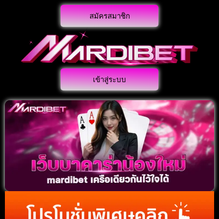
สมัครสมาชิก
เข้าสู่ระบบ