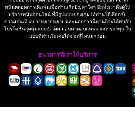
พนันตลอดการเดิมพันเมื่อท่านเกิดปัญหาใดๆ อีกทั้งเราคือผู้ให้
บริการพนันออนไลน์ ที่มีรูปแบบของเกมให้ท่านได้เลือกรับ
ความบันเทิงอย่างหลากหลาย และนอกจากนี้ท่านก็จะได้พบกับ
โปรโมชั่นสุดคุ้มแบบจัดเต็ม มอบค่าตอบแทนจากการลงทุน ใน
แบบที่ท่านไม่เคยได้จากที่ไหนมาก่อน
ธนาคารที่เราให้บริการ