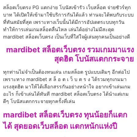
สล็อตเว็บตรง PG แตกง่าย โบนัสเข้ารัว เว็บสล็อต จ่ายชัวร์ทุก
บาท ได้เปิดให้เข้ามาใช้บริการกันได้แล้ว ท่านจะได้พบกับระบบ
ที่ทันสมัยที่สุด เพราะทางเว็บนั้นได้มีการอัปเดตระบบทุกวัน
ทำให้การเล่นเกมสล็อตลื่นไหล เล่นได้อย่างไม่มีสะดุด
mardibet สล็อตเว็บตรง เป็นเว็บที่ใส่ใจผู้เล่นทุกคนเป็นอย่างดี
mardibet สล็อตเว็บตรง รวมเกมมาแรง
สุดฮิต โบนัสแตกกระจาย
ทุกท่านไม่จำเป็นต้องทนเล่น เกมสล็อต รูปแบบเดิมๆ อีกต่อไป
เพราะทาง mardibet ส ล็ อ ต เ ว็ บ ต ร ง ได้รวมทุกเกมมา
แรงสุดฮิต มาให้ได้เลือกสรรกันอย่างหนำใจ อยากเข้าเล่นเกม
อะไร ก็เข้าเล่นได้ทันที mardibet สล็อตเว็บตรง ได้นำแต่เกม
ดีๆ โบนัสแตกกระจายทุกครั้งที่เล่น
mardibet สล็อตเว็บตรง ทุนน้อยก็แตก
ได้ สุดยอดเว็บสล็อต แตกหนักแห่งปี