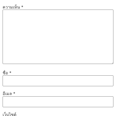
ความเห็น
*
ชื่อ
*
อีเมล
*
เว็บไซต์