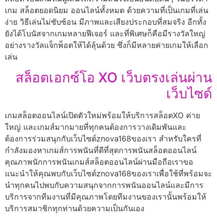
เกม สล็อตยอดนิยม ออนไลน์ทั้งหมด ด้วยความที่เป็นเกมที่เล่น
ง่าย วิธีเล่นไม่ซับซ้อน มีภาพและเสียงประกอบที่สมจริง อีกทั้ง
ยังได้โบนัสจากเกมหลายฟีเจอร์ และที่พิเศษก็คือมีรางวัลใหญ่
อย่างรางวัลแจ็กพ็อตให้ได้ลุ้นด้วย ซึ่งก็มีหลายค่ายเกมให้เลือก
เล่น
สล็อตเอกซ์โอ XO เว็บตรงเล่นผ่าน
เว็บไซด์
เกมสล็อตออนไลน์เปิดตัวใหม่พร้อมให้บริการสล็อตXO ค่าย
ใหญ่ และเกมส์มากมายที่ทุกคนต้องการวางเดิมพันและ
ต้องการร่วมสนุกกับเว็บไซต์znova168ของเรา สำหรับใครที่
กำลังมองหาเกมส์การพนันที่ดีที่สุดการพนันสล็อตออนไลน์
คุณภาพนักการพนันเกมส์สล็อตออนไลน์ผ่านมือถือเราขอ
แนะนำให้คุณพบกับเว็บไซต์znova168ของเราเพื่อใช้ที่พร้อมจะ
นำทุกคนไปพบกับความสนุกจากการพนันออนไลน์และมีการ
บริการจากทีมงานที่มีคุณภาพโดยทีมงานของเรานั้นพร้อมให้
บริการสมาชิกทุกท่านด้วยความเป็นกันเอง