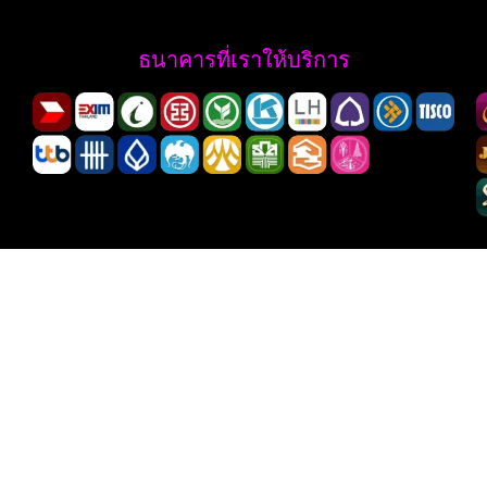
ธนาคารที่เราให้บริการ