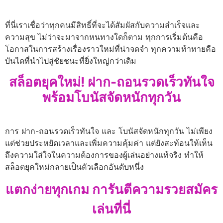
ที่นี่เราเชื่อว่าทุกคนมีสิทธิ์ที่จะได้สัมผัสกับความสำเร็จและ
ความสุข ไม่ว่าจะมาจากหนทางใดก็ตาม ทุกการเริ่มต้นคือ
โอกาสในการสร้างเรื่องราวใหม่ที่น่าจดจำ ทุกความท้าทายคือ
บันไดที่นำไปสู่ชัยชนะที่ยิ่งใหญ่กว่าเดิม
สล็อตยุคใหม่! ฝาก-ถอนรวดเร็วทันใจ
พร้อมโบนัสจัดหนักทุกวัน
การ ฝาก-ถอนรวดเร็วทันใจ และ โบนัสจัดหนักทุกวัน ไม่เพียง
แต่ช่วยประหยัดเวลาและเพิ่มความคุ้มค่า แต่ยังสะท้อนให้เห็น
ถึงความใส่ใจในความต้องการของผู้เล่นอย่างแท้จริง ทำให้
สล็อตยุคใหม่กลายเป็นตัวเลือกอันดับหนึ่ง
แตกง่ายทุกเกม การันตีความรวยสมัคร
เล่นที่นี่