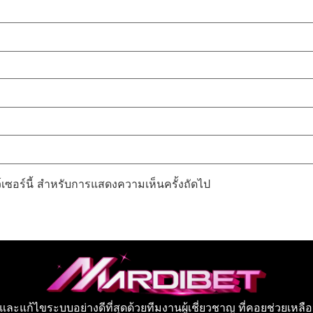
ว์เซอร์นี้ สำหรับการแสดงความเห็นครั้งถัดไป
ละแก้ไขระบบอย่างดีที่สุดด้วยทีมงานผู้เชี่ยวชาญ ที่คอยช่วยเหลื