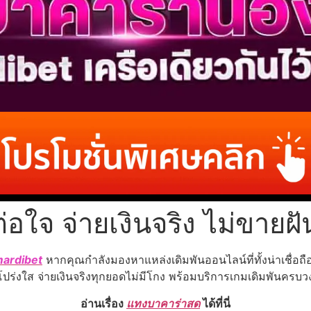
ต่อใจ จ่ายเงินจริง ไม่ขายฝั
ardibet
หากคุณกำลังมองหาแหล่งเดิมพันออนไลน์ที่ทั้งน่าเชื่อถ
นโปร่งใส จ่ายเงินจริงทุกยอดไม่มีโกง พร้อมบริการเกมเดิมพันครบ
อ่านเรื่อง
แทงบาคาร่าสด
ได้ที่นี่