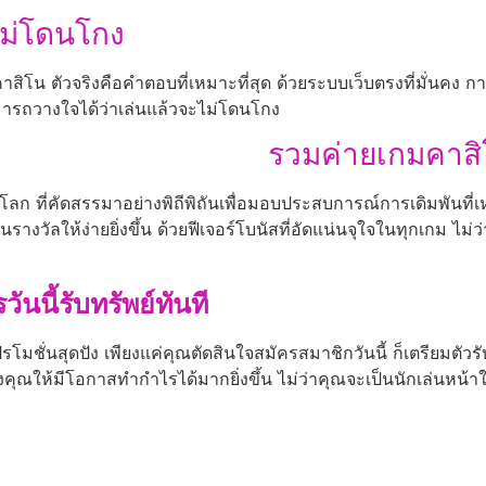
ไม่โดนโกง
็บคาสิโน ตัวจริงคือคำตอบที่เหมาะที่สุด ด้วยระบบเว็บตรงที่มั่นค
สามารถวางใจได้ว่าเล่นแล้วจะไม่โดนโกง
รวมค่ายเกมคาสิ
ก ที่คัดสรรมาอย่างพิถีพิถันเพื่อมอบประสบการณ์การเดิมพันที่เห
รางวัลให้ง่ายยิ่งขึ้น ด้วยฟีเจอร์โบนัสที่อัดแน่นจุใจในทุกเกม ไม่
นนี้รับทรัพย์ทันที
ั่นสุดปัง เพียงแค่คุณตัดสินใจสมัครสมาชิกวันนี้ ก็เตรียมตัวรับ
คุณให้มีโอกาสทำกำไรได้มากยิ่งขึ้น ไม่ว่าคุณจะเป็นนักเล่นหน้