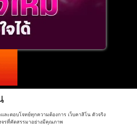
น
ือและตอบโจทย์ทุกความต้องการ เว็บคาสิโน ตัวจริง
วงจรที่คัดสรรมาอย่างมีคุณภาพ