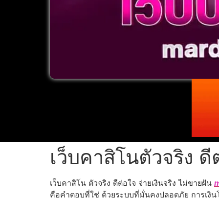
เว็บคาสิโนตัวจริง ดี
เว็บคาสิโน ตัวจริง ดีต่อใจ จ่ายเงินจริง ไม่ขายฝัน
m
คือคำตอบที่ใช่ ด้วยระบบที่มั่นคงปลอดภัย การเงิ