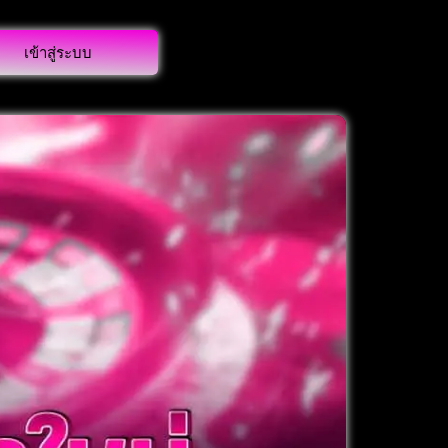
เข้าสู่ระบบ