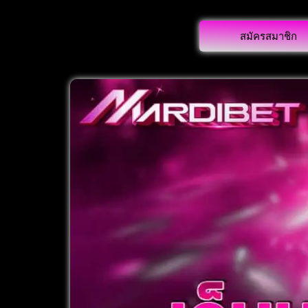
สมัครสมาชิก