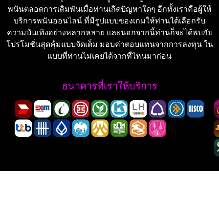
พนันตลอดการเดิมพันเมื่อท่านเกิดปัญหาใดๆ อีกทั้งเราคือผู้ให้
บริการพนันออนไลน์ ที่มีรูปแบบของเกมให้ท่านได้เลือกรับ
ความบันเทิงอย่างหลากหลาย และนอกจากนี้ท่านก็จะได้พบกับ
โปรโมชั่นสุดคุ้มแบบจัดเต็ม มอบค่าตอบแทนจากการลงทุน ใน
แบบที่ท่านไม่เคยได้จากที่ไหนมาก่อน
ธนาคารที่เราให้บริการ