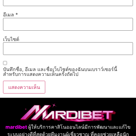
อีเมล
*
เว็บไซต์
บันทึกชื่อ, อีเมล และชื่อเว็บไซต์ของฉันบนเบราว์เซอร์นี้
สำหรับการแสดงความเห็นครั้งถัดไป
mardibet
ผู้ให้บริการคาสิโนออนไลน์มีการพัฒนาและแก้ไข
ระบบอย่างดีที่สุดด้วยทีมงานผู้เชี่ยวชาญ ที่คอยช่วยเหลือนัก