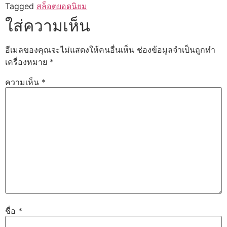
Tagged
สล็อตยอดนิยม
ใส่ความเห็น
อีเมลของคุณจะไม่แสดงให้คนอื่นเห็น
ช่องข้อมูลจำเป็นถูกทำ
เครื่องหมาย
*
ความเห็น
*
ชื่อ
*