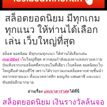
สล็อตยอดนิยม มีทุกเกม
ทุกแนว ให้ท่านได้เลือก
เล่น เว็บใหญ่ที่สุด
สล็อต ยอดนิยม มีทุกเกมทุกแนว ให้ท่านได้เลือกเล่น
mardibet
เว็บใหญ่ที่สุด หากคุณกำลังมองหาแหล่งรวมความ
บันเทิงจากเกมสล็อตที่ครบจบในที่เดียว เว็บสล็อต ยอดนิยมเว็บ
ใหญ่คือคำตอบที่ใช่ เพราะได้รวบรวมเกมสล็อตจากค่ายชั้นนำ
หลากหลายแนว ทั้งแนวคลาสสิก ผจญภัย แฟนตาซี และแนว
ทันสมัยอีกมากมาย
อ่านเรื่อง
แทงบาคาร่าสด
ได้ที่นี่
สล็อตยอดนิยม เงินรางวัลล้นจอ