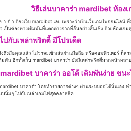
วิธีเล่นบาคาร่า mardibet ห้องเ
า ร่ า ต้องเว็บ mardibet เลย เพราะว่าเป็นเว็บเกมไพ่ออนไลน์ ที่
็นช่องทางเดิมพันที่แตกต่างจากที่อื่นอย่างสิ้นเชิง ด้วยห้องเกมสุด
ปกับเหล่าพริตตี้ มีโปรเด็ด
ถึงมือคุณแล้ว ไม่ว่าจะเข้าเล่นผ่านมือถือ หรือคอมพิวเตอร์ ก็สา
เดิมพัน อีกทั้งเว็บ mardibet บาคาร่า ยังมีเหล่าพริตตี้มากหน้าหลา
mardibet บาคาร่า ออโต้ เดิมพันง่าย ชนะ
 mardibet บาคาร่า โดยทำรายการต่างๆ ผ่านระบบออโต้นั่นเอง ทำธุรก
บนิ่มๆ ไปกับเหล่าเกมไพ่สุดคลาสสิค