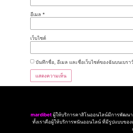
อีเมล
*
เว็บไซต์
บันทึกชื่อ, อีเมล และชื่อเว็บไซต์ของฉันบนเบรา
mardibet
ผู้ให้บริการคาสิโนออนไลน์มีการพัฒนาแ
ทั้งเราคือผู้ให้บริการพนันออนไลน์ ที่มีรูปแบบ