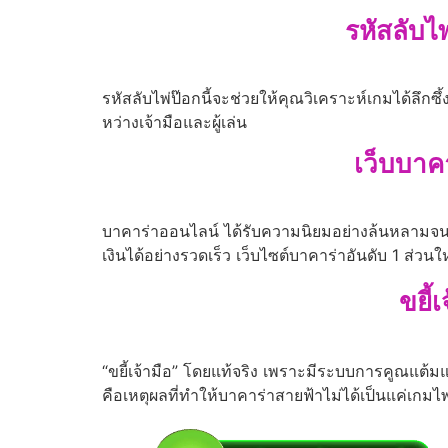
รหัสลับไ
รหัสลับไพ่ป๊อกนี้จะช่วยให้คุณวิเคราะห์เกมได้ลึกซึ
หว่างเจ้ามือและผู้เล่น
เว็บบาคา
บาคาร่าออนไลน์ ได้รับความนิยมอย่างล้นหลามจนกล
เงินได้อย่างรวดเร็ว เว็บไซต์บาคาร่าอันดับ 1 ส่วน
ขยี้
“ขยี้เจ้ามือ” โดยแท้จริง เพราะมีระบบการคูณแต้มแบ
คือเหตุผลที่ทำให้บาคาร่าสายฟ้าไม่ได้เป็นแค่เกม