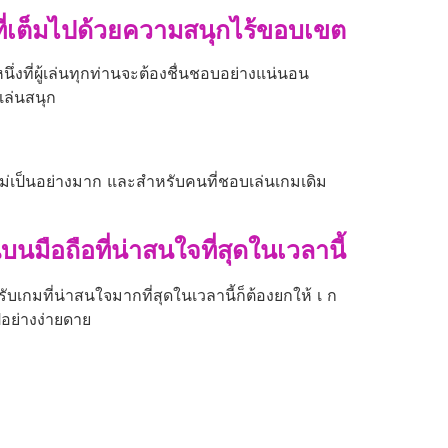
ี่เต็มไปด้วยความสนุกไร้ขอบเขต
ึ่งที่ผู้เล่นทุกท่านจะต้องชื่นชอบอย่างแน่นอน
เล่นสนุก
ุคใหม่เป็นอย่างมาก และสำหรับคนที่ชอบเล่นเกมเดิม
นมือถือที่น่าสนใจที่สุดในเวลานี้
รับเกมที่น่าสนใจมากที่สุดในเวลานี้ก็ต้องยกให้ เ ก
ไปอย่างง่ายดาย