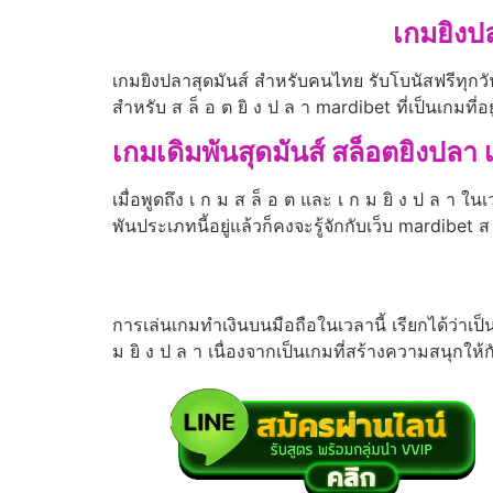
เกมยิงป
เกมยิงปลาสุดมันส์ สำหรับคนไทย รับโบนัสฟรีทุกวัน 
สำหรับ ส ล็ อ ต ยิ ง ป ล า mardibet ที่เป็นเกมที
เกมเดิมพันสุดมันส์ สล็อตยิงปลา 
เมื่อพูดถึง เ ก ม ส ล็ อ ต และ เ ก ม ยิ ง ป ล า ใ
พันประเภทนี้อยู่แล้วก็คงจะรู้จักกับเว็บ mardibet
การเล่นเกมทำเงินบนมือถือในเวลานี้ เรียกได้ว่าเป็นส
ม ยิ ง ป ล า เนื่องจากเป็นเกมที่สร้างความสนุกให้กั