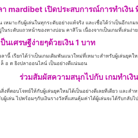
ลา mardibet เปิดประสบการณ์การทำเงิน ท
เหมาะกับผู้เล่นในทุกระดับอย่างแท้จริง และเชื่อได้ว่าเป็นอีกเกมหน
่อยู่ในระดับแถวหน้าของทางบ่อน คาสิโน เนื่องจากเป็นเกมที่เล่นง่าย
เป็นเศรษฐีง่ายๆด้วยเงิน 1 บาท
นเวลานี้ เรียกได้ว่าเป็นเกมเดิมพันแนวใหม่ที่เหมาะสำหรับผู้เล่นย
 ส ล็ อ ต ยิงปลาออนไลน์ เป็นอย่างดีแน่นอน
ร่วมสัมผัสความสนุกไปกับ เกมทำเงินบ
ิ่งที่ตอบโจทย์ให้กับผู้เล่นยุคใหม่ได้เป็นอย่างดีเลยทีเดียว และสำห
บผู้เล่น ไปพร้อมๆกับเงินรางวัลที่แสนคุ้มค่าได้ผู้เล่นจะได้รับกลับ