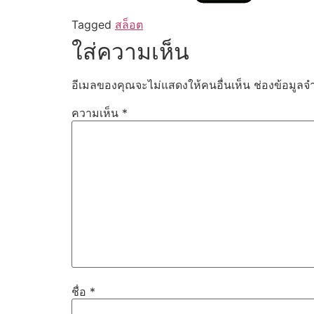
Tagged
สล็อต
ใส่ความเห็น
อีเมลของคุณจะไม่แสดงให้คนอื่นเห็น
ช่องข้อมูลจ
ความเห็น
*
ชื่อ
*