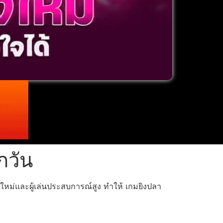
กวัน
ือใหม่และผู้เล่นประสบการณ์สูง ทำให้ เกมยิงปลา