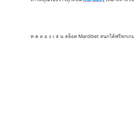
ท ด ล อ ง เ ล่ น สล็อต Mardibet สนุกได้ฟรีทุกเก
ความมันส์ก่อนเดิมพันด้วยเงินจริง ระบบทันสมัย
แหล่งรวมความบันเทิง เล่นสล็อตเว
แหล่งรวมความบันเทิง ส ล็ อ ต เ ว็ บ ต ร ง มอบป
ระบบเสถียร ป ล อ ด ภั ย พร้อม บริการรวดเร็วทันใจ
สมัครเข้า เ ล่ น ส ล็ อ ต Mardibet ง่าย ๆ ไม่ต้
ค่ายดัง เ ล่ น ง่ า ย แ ต ก ไ ว ระบบเสถียรและป
Tagged
สล็อต