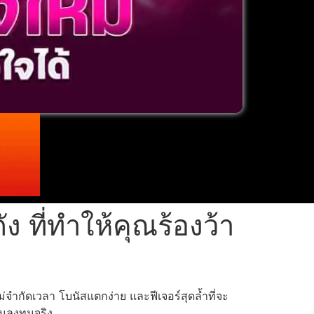
ง ที่ทำให้คุณร้องว้า
ม่จำกัดเวลา โบนัสแตกง่าย และฟีเจอร์สุดล้ำที่จะ
อนลงทุนจริง