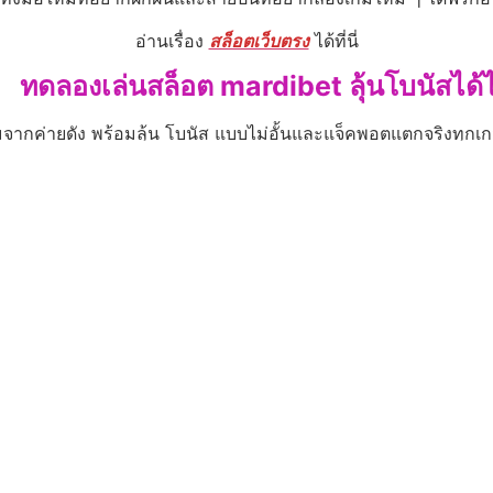
อ่านเรื่อง
สล็อตเว็บตรง
ได้ที่นี่
ทดลองเล่นสล็อต mardibet ลุ้นโบนัสได้ไม
มจากค่ายดัง พร้อมลุ้น โบนัส แบบไม่อั้นและแจ็คพอตแตกจริงทุกเกม
 ทำให้การทดลองเล่นเต็มไปด้วยทั้งความเพลิดเพลินและโอกาสเตรี
็บตรง เล่นง่ายทำเงินได้จริง
ระสบการณ์เล่นที่ครบจบในที่เดียว ด้วยเกมคุณภาพจากค่ายดังมากม
 ทำให้ผู้เล่นสนุกเพลิดเพลินไปกับการเดิมพัน และ มีโอกาสสร้างกำไ
สมัครเข้าเล่นสล็อต mardibet ไม่
องฝากก่อนก็สามารถเริ่มเล่นได้ทันที มาพร้อมโบนัสแจกจริงที่ช่วย
ลอดภัย ทำให้การเดิมพันเต็มไปด้วยทั้งความสนุกและความคุ้มค่าใน