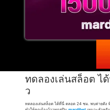
ทดลองเล่นสล็อต ได้ท
ว
ทดลองเล่นสล็อต ได้ที่นี่ ตลอด 24 ชม. พบค่ายดัง ท
ทำให้คุณร้องว้าวทุกสปิน
mardibet
เหมาะสำหรับทั