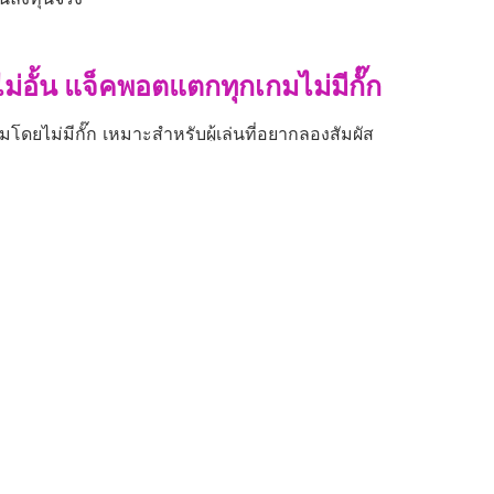
่อั้น แจ็คพอตแตกทุกเกมไม่มีกั๊ก
โดยไม่มีกั๊ก เหมาะสำหรับผู้เล่นที่อยากลองสัมผัส
ยมตัวคว้ากำไรจริงในอนาคต
าย เล่นง่าย แตกจริง และทำเงินได้อย่างมั่นคง
รได้จริงทุกครั้งที่เข้าเล่น
ต้องฝาก เล่นได้เลย โบนัสแจกจริง
เพิ่มโอกาสทำกำไรตั้งแต่แรกเข้า รวมเกมสล็อต จาก
ทุกสปิน