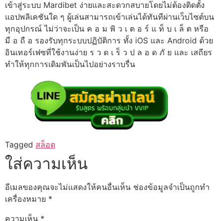
เข้าสู่ระบบ Mardibet ง่ายและสะดวกสบายโดยไม่ต้องติดตั้ง
แอปพลิเคชันใด ๆ ผู้เล่นสามารถเข้าเล่นได้ทันทีผ่านเว็บไซต์บน
ทุกอุปกรณ์ ไม่ว่าจะเป็น ค อ ม พิ ว เ ต อ ร์ แ ท็ บ เ ล็ ต หรือ
มื อ ถื อ รองรับทุกระบบปฏิบัติการ ทั้ง iOS และ Android ด้วย
อินเทอร์เฟซที่ใช้งานง่าย ร ว ด เ ร็ ว ป ล อ ด ภั ย และ เสถียร
ทำให้ทุกการเดิมพันเป็นไปอย่างราบรื่น
Tagged
สล็อต
ใส่ความเห็น
อีเมลของคุณจะไม่แสดงให้คนอื่นเห็น
ช่องข้อมูลจำเป็นถูกทำ
เครื่องหมาย
*
ความเห็น
*