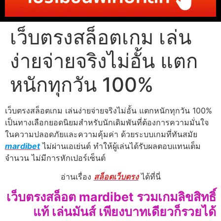
เว็บตรงสล็อตเกม เล่น
ง่ายจ่ายจริงไม่อั้น แตก
หนักทุกวัน 100%
เว็บตรงสล็อตเกม เล่นง่ายจ่ายจริงไม่อั้น แตกหนักทุกวัน 100%
เป็นทางเลือกยอดนิยมสำหรับนักเดิมพันที่ต้องการความมั่นใจ
ในความปลอดภัยและความคุ้มค่า ด้วยระบบเกมที่ทันสมัย
mardibet
ไม่ผ่านเอเย่นต์ ทำให้ผู้เล่นได้รับผลตอบแทนเต็ม
จำนวน ไม่มีการหักเปอร์เซ็นต์
อ่านเรื่อง
สล็อตเว็บตรง
ได้ที่นี่
เว็บตรงสล็อต mardibet รวมเกมลิขสิทธิ์
แท้ เล่นมันส์ เพียงบาทเดียวก็รวยได้