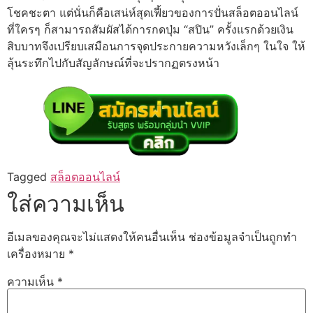
โชคชะตา แต่นั่นก็คือเสน่ห์สุดเฟี้ยวของการปั่นสล็อตออนไลน์
ที่ใครๆ ก็สามารถสัมผัสได้การกดปุ่ม “สปิน” ครั้งแรกด้วยเงิน
สิบบาทจึงเปรียบเสมือนการจุดประกายความหวังเล็กๆ ในใจ ให้
ลุ้นระทึกไปกับสัญลักษณ์ที่จะปรากฏตรงหน้า
Tagged
สล็อตออนไลน์
ใส่ความเห็น
อีเมลของคุณจะไม่แสดงให้คนอื่นเห็น
ช่องข้อมูลจำเป็นถูกทำ
เครื่องหมาย
*
ความเห็น
*