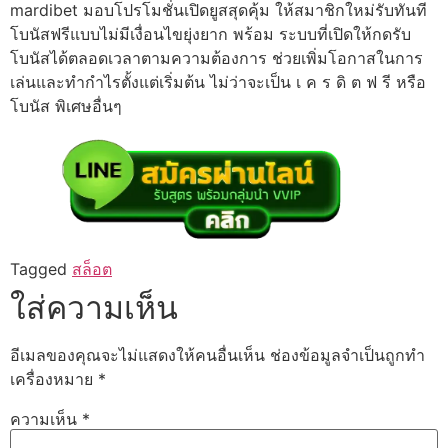
mardibet มอบโปรโมชั่นเปิดยูสสุดคุ้ม ให้สมาชิกใหม่รับทันที
โบนัสฟรีแบบไม่มีเงื่อนไขยุ่งยาก พร้อม ระบบที่เปิดให้กดรับ
โบนัสได้ตลอดเวลาตามความต้องการ ช่วยเพิ่มโอกาสในการ
เล่นและทำกำไรตั้งแต่เริ่มต้น ไม่ว่าจะเป็น เ ค ร ดิ ต ฟ รี หรือ
โบนัส พิเศษอื่นๆ
Tagged
สล็อต
ใส่ความเห็น
อีเมลของคุณจะไม่แสดงให้คนอื่นเห็น
ช่องข้อมูลจำเป็นถูกทำ
เครื่องหมาย
*
ความเห็น
*