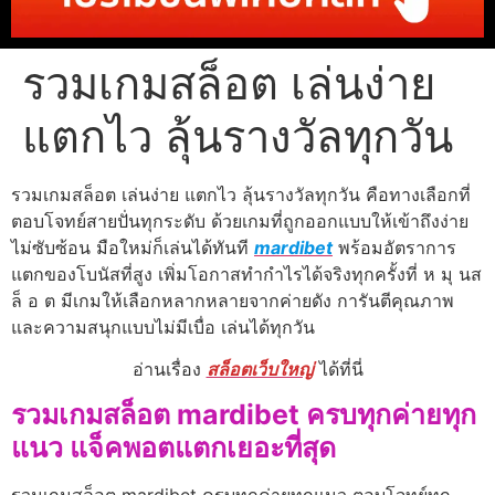
รวมเกมสล็อต เล่นง่าย
แตกไว ลุ้นรางวัลทุกวัน
รวมเกมสล็อต เล่นง่าย แตกไว ลุ้นรางวัลทุกวัน คือทางเลือกที่
ตอบโจทย์สายปั่นทุกระดับ ด้วยเกมที่ถูกออกแบบให้เข้าถึงง่าย
ไม่ซับซ้อน มือใหม่ก็เล่นได้ทันที
mardibet
พร้อมอัตราการ
แตกของโบนัสที่สูง เพิ่มโอกาสทำกำไรได้จริงทุกครั้งที่ ห มุ นส
ล็ อ ต มีเกมให้เลือกหลากหลายจากค่ายดัง การันตีคุณภาพ
และความสนุกแบบไม่มีเบื่อ เล่นได้ทุกวัน
อ่านเรื่อง
สล็อตเว็บใหญ่
ได้ที่นี่
รวมเกมสล็อต mardibet ครบทุกค่ายทุก
แนว แจ็คพอตแตกเยอะที่สุด