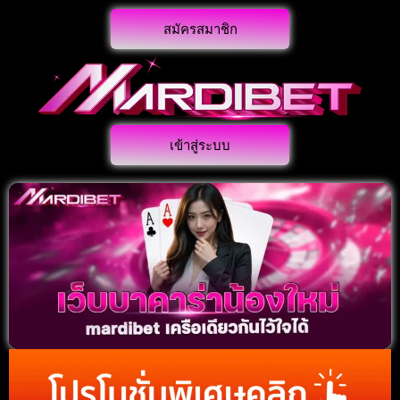
สมัครสมาชิก
เข้าสู่ระบบ