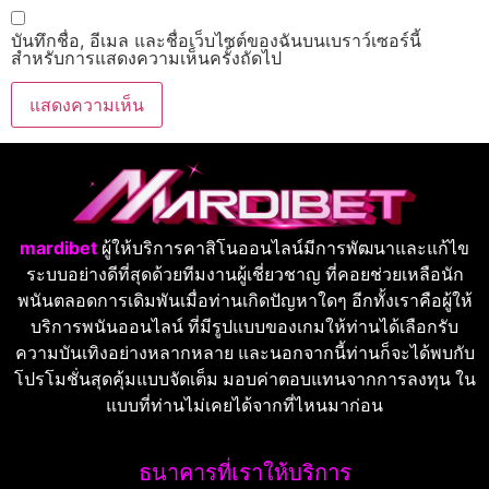
บันทึกชื่อ, อีเมล และชื่อเว็บไซต์ของฉันบนเบราว์เซอร์นี้
สำหรับการแสดงความเห็นครั้งถัดไป
mardibet
ผู้ให้บริการคาสิโนออนไลน์มีการพัฒนาและแก้ไข
ระบบอย่างดีที่สุดด้วยทีมงานผู้เชี่ยวชาญ ที่คอยช่วยเหลือนัก
พนันตลอดการเดิมพันเมื่อท่านเกิดปัญหาใดๆ อีกทั้งเราคือผู้ให้
บริการพนันออนไลน์ ที่มีรูปแบบของเกมให้ท่านได้เลือกรับ
ความบันเทิงอย่างหลากหลาย และนอกจากนี้ท่านก็จะได้พบกับ
โปรโมชั่นสุดคุ้มแบบจัดเต็ม มอบค่าตอบแทนจากการลงทุน ใน
แบบที่ท่านไม่เคยได้จากที่ไหนมาก่อน
ธนาคารที่เราให้บริการ