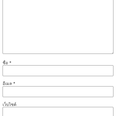
ชื่อ
*
อีเมล
*
เว็บไซต์