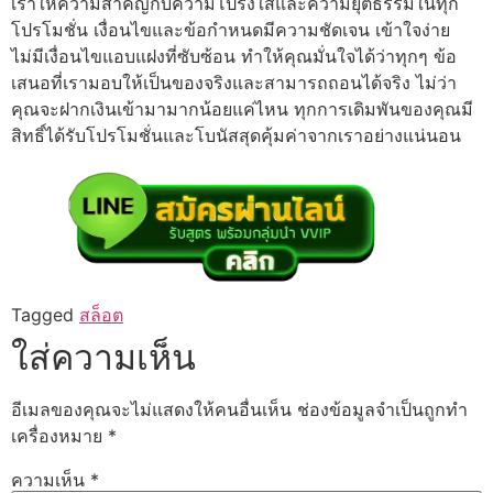
เราให้ความสำคัญกับความโปร่งใสและความยุติธรรมในทุก
โปรโมชั่น เงื่อนไขและข้อกำหนดมีความชัดเจน เข้าใจง่าย
ไม่มีเงื่อนไขแอบแฝงที่ซับซ้อน ทำให้คุณมั่นใจได้ว่าทุกๆ ข้อ
เสนอที่เรามอบให้เป็นของจริงและสามารถถอนได้จริง ไม่ว่า
คุณจะฝากเงินเข้ามามากน้อยแค่ไหน ทุกการเดิมพันของคุณมี
สิทธิ์ได้รับโปรโมชั่นและโบนัสสุดคุ้มค่าจากเราอย่างแน่นอน
Tagged
สล็อต
ใส่ความเห็น
อีเมลของคุณจะไม่แสดงให้คนอื่นเห็น
ช่องข้อมูลจำเป็นถูกทำ
เครื่องหมาย
*
ความเห็น
*