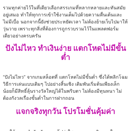
รวมทุกค่ายไว้ในที่เดียวเลือกสรรเกมที่หลากหลายและทันสมัย
อยู่เสมอ ทำให้ทุกการเข้าใช้งานเต็มไปด้วยความตื่นเต้นและ
ไม่มีเบื่อ นอกจากนี้ยังช่วยประหยัดเวลา ไม่ต้องย้ายเว็บไปมาให้
วุ่นวาย เพราะทุกสิ่งที่ต้องการถูกรวบรวมไว้ในแพลตฟอร์ม
เดียวอย่างครบครัน
ปังไม่ไหว ทำเงินง่าย แตกโหดไม่มีขั้น
ต่ำ
“ปังไม่ไหว” จากเกมสล็อตที่ แตกโหดไม่มีขั้นต่ำ ซึ่งได้พลิกโฉม
วิธีการเล่นแบบเดิมๆ ไปอย่างสิ้นเชิง เดิมพันเริ่มต้นเพียงเล็ก
น้อยก็มีสิทธิ์ลุ้นรางวัลใหญ่ได้ในพริบตา ไม่ต้องมีทุนหนา ไม่
ต้องกังวลเรื่องขั้นต่ำในการฝากถอน
แจกจริงทุกวัน โปรโมชั่นคุ้มค่า