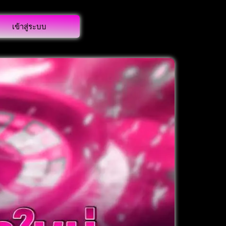
เข้าสู่ระบบ