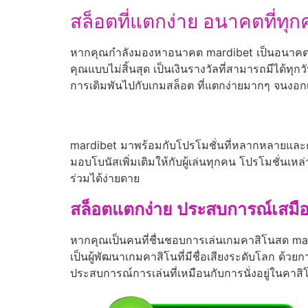
สล็อตที่แตกง่าย อนาคตที่ท
หากคุณกำลังมองหาอนาคต mardibet เป็นอนาคตที่ค
คุณแบบไม่สิ้นสุด เป็นเงินรางวัลที่สามารถมีได้ทุ
การเดิมพันไปกับเกมสล็อต ที่แตกง่ายมากๆ จนงอก
mardibet มาพร้อมกับโปรโมชั่นที่หลากหลายและคุ้มค่
มอบโบนัสเพิ่มเติมให้กับผู้เล่นทุกคน โปรโมชั่นเหล
ร่วมได้ง่ายดาย
สล็อตแตกง่าย ประสบการณ์เสมือน
หากคุณเป็นคนที่ชื่นชอบการเล่นเกมคาสิโนสด mar
เป็นผู้พัฒนาเกมคาสิโนที่มีชื่อเสียงระดับโลก ด้ว
ประสบการณ์การเล่นที่เหมือนกับการนั่งอยู่ในคาสิ