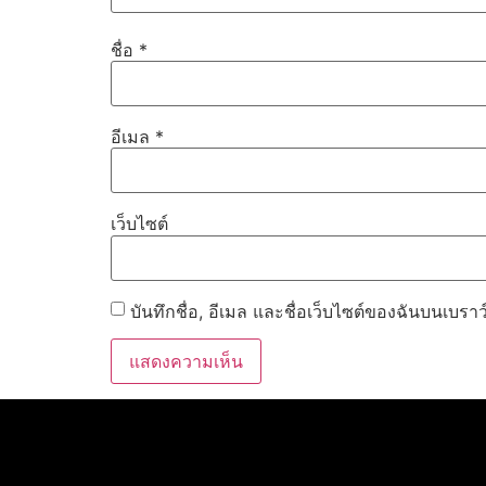
ชื่อ
*
อีเมล
*
เว็บไซต์
บันทึกชื่อ, อีเมล และชื่อเว็บไซต์ของฉันบนเบรา