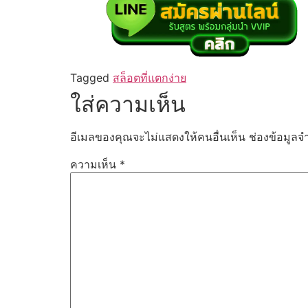
Tagged
สล็อตที่แตกง่าย
ใส่ความเห็น
อีเมลของคุณจะไม่แสดงให้คนอื่นเห็น
ช่องข้อมูลจ
ความเห็น
*