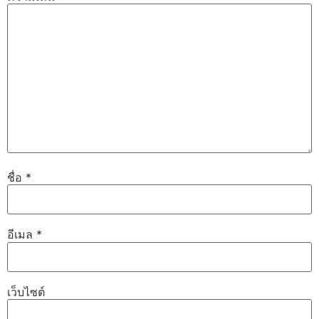
ชื่อ
*
อีเมล
*
เว็บไซต์