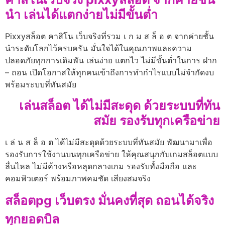
นำ เล่นได้แตกง่ายไม่มีขั้นต่ำ
Pixxyสล็อต คาสิโน เว็บจริงที่รวม เ ก ม ส ล็ อ ต จากค่ายชั้น
นำระดับโลกไว้ครบครัน มั่นใจได้ในคุณภาพและความ
ปลอดภัยทุกการเดิมพัน เล่นง่าย แตกไว ไม่มีขั้นต่ำในการ ฝาก
– ถอน เปิดโอกาสให้ทุกคนเข้าถึงการทำกำไรแบบไม่จำกัดงบ
พร้อมระบบที่ทันสมัย
เล่นสล็อต ได้ไม่มีสะดุด ด้วยระบบที่ทัน
สมัย รองรับทุกเครือข่าย
เ ล่ น ส ล็ อ ต ได้ไม่มีสะดุดด้วยระบบที่ทันสมัย พัฒนามาเพื่อ
รองรับการใช้งานบนทุกเครือข่าย ให้คุณสนุกกับเกมสล็อตแบบ
ลื่นไหล ไม่มีค้างหรือหลุดกลางเกม รองรับทั้งมือถือ และ
คอมพิวเตอร์ พร้อมภาพคมชัด เสียงสมจริง
สล็อตpg เว็บตรง มั่นคงที่สุด ถอนได้จริง
ทุกยอดบิล