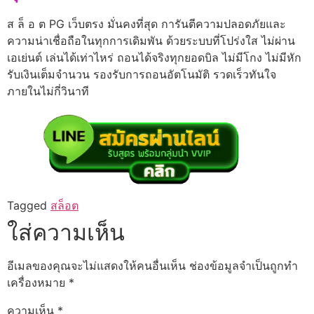
ส ล็ อ ต PG เว็บตรง มั่นคงที่สุด การันตีความปลอดภัยและ
ความน่าเชื่อถือในทุกการเดิมพัน ด้วยระบบที่โปร่งใส ไม่ผ่าน
เอเย่นต์ เล่นได้เท่าไหร่ ถอนได้จริงทุกยอดบิล ไม่มีโกง ไม่มีหัก
รับเงินเต็มจำนวน รองรับการถอนอัตโนมัติ รวดเร็วทันใจ
ภายในไม่กี่วินาที
Tagged
สล็อต
ใส่ความเห็น
อีเมลของคุณจะไม่แสดงให้คนอื่นเห็น
ช่องข้อมูลจำเป็นถูกทำ
เครื่องหมาย
*
ความเห็น
*