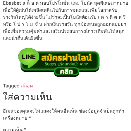
Ebasbet ส ล็ อ ต มอบโปรโมชั่น และ โบนัส สุดพิเศษมากมาย
เพื่อให้ผู้เล่นได้เพลิดเพลินไปกับการชนะและเพิ่มโอกาสรับ
รางวัลใหญ่ได้ง่ายขึ้น ไม่ว่าจะเป็นโบนัสต้อนรับ เ ค ร ดิ ต ฟ รี
หรือ โ ป ร โ ม ชั่ น ฝากเงินรายวัน ทุกข้อเสนอถูกออกแบบมา
เพื่อเพิ่มความคุ้มค่าและเสริมประสบการณ์การเดิมพันให้สนุก
และน่าตื่นเต้นยิ่งขึ้น
Tagged
สล็อต
ใส่ความเห็น
อีเมลของคุณจะไม่แสดงให้คนอื่นเห็น
ช่องข้อมูลจำเป็นถูกทำ
เครื่องหมาย
*
ความเห็น
*