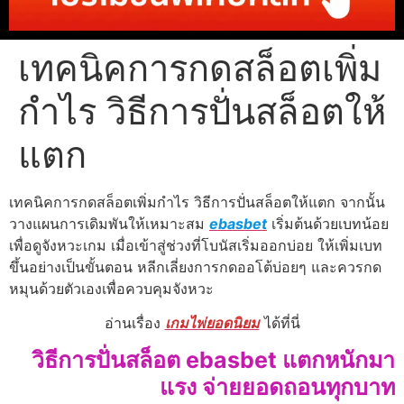
เทคนิคการกดสล็อตเพิ่ม
กำไร วิธีการปั่นสล็อตให้
แตก
เทคนิคการกดสล็อตเพิ่มกำไร วิธีการปั่นสล็อตให้แตก จากนั้น
วางแผนการเดิมพันให้เหมาะสม
ebasbet
เริ่มต้นด้วยเบทน้อย
เพื่อดูจังหวะเกม เมื่อเข้าสู่ช่วงที่โบนัสเริ่มออกบ่อย ให้เพิ่มเบท
ขึ้นอย่างเป็นขั้นตอน หลีกเลี่ยงการกดออโต้บ่อยๆ และควรกด
หมุนด้วยตัวเองเพื่อควบคุมจังหวะ
อ่านเรื่อง
เกมไพ่ยอดนิยม
ได้ที่นี่
วิธีการปั่นสล็อต ebasbet แตกหนักมา
แรง จ่ายยอดถอนทุกบาท