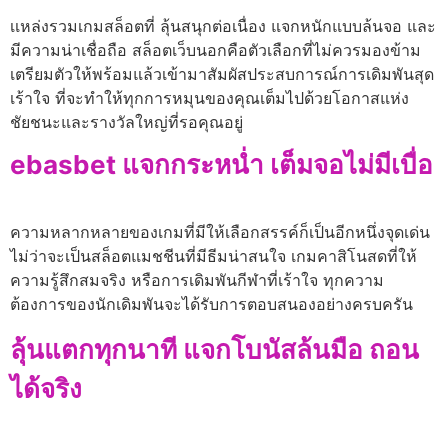
เเหล่งรวมเกมสล็อตที่ ลุ้นสนุกต่อเนื่อง แจกหนักแบบล้นจอ และ
มีความน่าเชื่อถือ สล็อตเว็บนอกคือตัวเลือกที่ไม่ควรมองข้าม
เตรียมตัวให้พร้อมแล้วเข้ามาสัมผัสประสบการณ์การเดิมพันสุด
เร้าใจ ที่จะทำให้ทุกการหมุนของคุณเต็มไปด้วยโอกาสแห่ง
ชัยชนะและรางวัลใหญ่ที่รอคุณอยู่
ebasbet แจกกระหน่ำ เต็มจอไม่มีเบื่อ
ความหลากหลายของเกมที่มีให้เลือกสรรค์ก็เป็นอีกหนึ่งจุดเด่น
ไม่ว่าจะเป็นสล็อตแมชชีนที่มีธีมน่าสนใจ เกมคาสิโนสดที่ให้
ความรู้สึกสมจริง หรือการเดิมพันกีฬาที่เร้าใจ ทุกความ
ต้องการของนักเดิมพันจะได้รับการตอบสนองอย่างครบครัน
ลุ้นแตกทุกนาที แจกโบนัสล้นมือ ถอน
ได้จริง