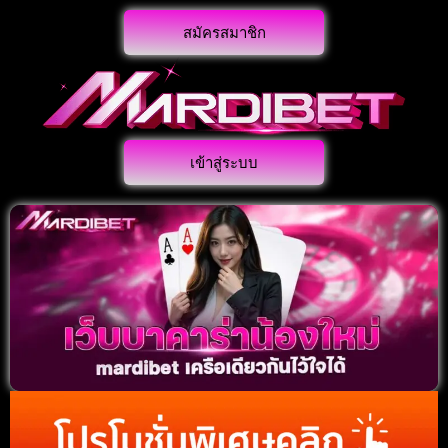
สมัครสมาชิก
เข้าสู่ระบบ