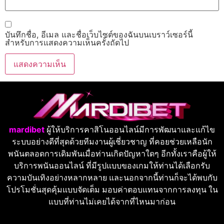
บันทึกชื่อ, อีเมล และชื่อเว็บไซต์ของฉันบนเบราว์เซอร์นี้
สำหรับการแสดงความเห็นครั้งถัดไป
mardibet
ผู้ให้บริการคาสิโนออนไลน์มีการพัฒนาและแก้ไข
ระบบอย่างดีที่สุดด้วยทีมงานผู้เชี่ยวชาญ ที่คอยช่วยเหลือนัก
พนันตลอดการเดิมพันเมื่อท่านเกิดปัญหาใดๆ อีกทั้งเราคือผู้ให้
บริการพนันออนไลน์ ที่มีรูปแบบของเกมให้ท่านได้เลือกรับ
ความบันเทิงอย่างหลากหลาย และนอกจากนี้ท่านก็จะได้พบกับ
โปรโมชั่นสุดคุ้มแบบจัดเต็ม มอบค่าตอบแทนจากการลงทุน ใน
แบบที่ท่านไม่เคยได้จากที่ไหนมาก่อน