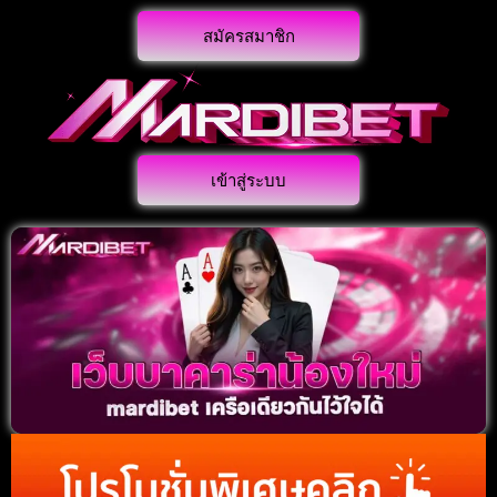
สมัครสมาชิก
เข้าสู่ระบบ