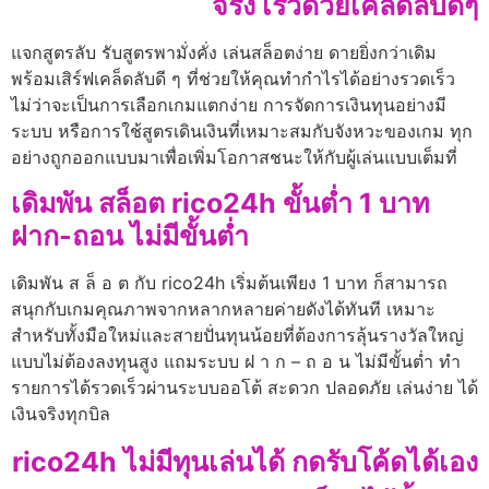
จริง เร็วด้วยเคล็ดลับดีๆ
แจกสูตรลับ รับสูตรพามั่งคั่ง เล่นสล็อตง่าย ดายยิ่งกว่าเดิม
พร้อมเสิร์ฟเคล็ดลับดี ๆ ที่ช่วยให้คุณทำกำไรได้อย่างรวดเร็ว
ไม่ว่าจะเป็นการเลือกเกมแตกง่าย การจัดการเงินทุนอย่างมี
ระบบ หรือการใช้สูตรเดินเงินที่เหมาะสมกับจังหวะของเกม ทุก
อย่างถูกออกแบบมาเพื่อเพิ่มโอกาสชนะให้กับผู้เล่นแบบเต็มที่
เดิมพัน สล็อต rico24h ขั้นต่ำ 1 บาท
ฝาก-ถอน ไม่มีขั้นต่ำ
เดิมพัน ส ล็ อ ต กับ rico24h เริ่มต้นเพียง 1 บาท ก็สามารถ
สนุกกับเกมคุณภาพจากหลากหลายค่ายดังได้ทันที เหมาะ
สำหรับทั้งมือใหม่และสายปั่นทุนน้อยที่ต้องการลุ้นรางวัลใหญ่
แบบไม่ต้องลงทุนสูง แถมระบบ ฝ า ก – ถ อ น ไม่มีขั้นต่ำ ทำ
รายการได้รวดเร็วผ่านระบบออโต้ สะดวก ปลอดภัย เล่นง่าย ได้
เงินจริงทุกบิล
rico24h ไม่มีทุนเล่นได้ กดรับโค้ดได้เอง