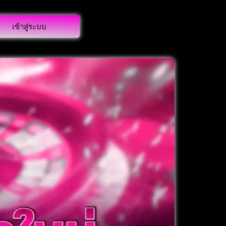
เข้าสู่ระบบ