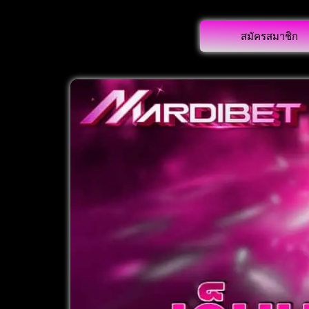
สมัครสมาชิก