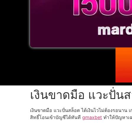
เงินขาดมือ แวะปั่นส
เงินขาดมือ แวะปั่นสล็อต ได้เงินไวไม่ต้องรอนาน เกม
สิทธิ์โอนเข้าบัญชีได้ทันที
gmaxbet
ทำให้ปัญหาเฉพ