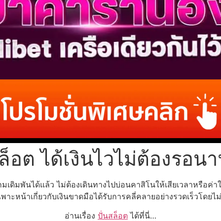
ล็อต ได้เงินไวไม่ต้องรอน
เดิมพันได้แล้ว ไม่ต้องเดินทางไปบ่อนคาสิโนให้เสียเวลาหรือค่าใช้จ่
าะหน้าเกี่ยวกับเงินขาดมือได้รับการคลี่คลายอย่างรวดเร็วโดยไ
อ่านเรื่อง
ปั่นสล็อต
ได้ที่นี่…