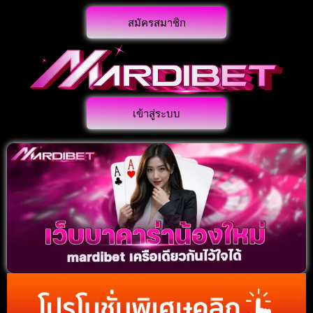
สมัครสมาชิก
เข้าสู่ระบบ