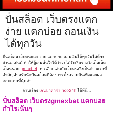
ปั่นสล็อต เว็บตรงแตก
ง่าย แตกบ่อย ถอนเงิน
ได้ทุกวัน
ปั่นสล็อต เว็บตรงแตกง่าย แตกบ่อย ถอนเงินได้ทุกวันไม่ต้อง
ผ่านเอเย่นต์ ทำให้ผู้เล่นมั่นใจได้ว่าจะได้รับเงินรางวัลเต็มเม็ด
เต็มหน่วย
gmaxbet
การเลือกเล่นกับเว็บตรงจึงเป็นก้าวแรกที่
สำคัญสำหรับนักปั่นสล็อตที่ต้องการทั้งความบันเทิงและผล
ตอบแทนที่คุ้มค่า
อ่านเรื่อง
เล่นบาคาร่า rico24h
ได้ที่นี่…
ปั่นสล็อต เว็บตรงgmaxbet แตกบ่อย
กำไรเน้นๆ