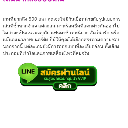
เกมที่มากถึง 500 เกม คุณจะไม่มีวันเบื่อหน่ายกับรูปแบบการ
เล่นที่ซ้ำซากจำเจ แต่ละเกมมาพร้อมธีมที่แตกต่างกันออกไป
ไม่ว่าจะเป็นแนวผจญภัย แฟนตาซี เทพนิยาย สัตว์น่ารัก หรือ
แม้แต่แนวภาพยนตร์ดัง ก็มีให้คุณได้เลือกสรรตามความชอบ
นอกจากนี้ แต่ละเกมยังมีการออกแบบที่ละเอียดอ่อน ทั้งเสียง
ประกอบที่เร้าใจและภาพเคลื่อนไหวที่สมจริง
Tagged
สล็อต
ใส่ความเห็น
อีเมลของคุณจะไม่แสดงให้คนอื่นเห็น
ช่องข้อมูลจำเป็นถูกทำ