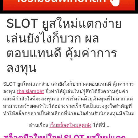
SLOT ยูสใหม่แตกง่าย
เล่นยังไงก็บวก ผล
ตอบแทนดี คุ้มค่าการ
ลงทุน
SLOT ยูสใหม่แตกง่าย เล่นยังไงก็บวก ผลตอบแทนดี คุ้มค่าการ
ลงทุน
thaisiambet
ยิ่งทำให้ผู้เล่นใหม่รู้สึกได้ถึงความคุ้มค่า
และมีกำลังใจที่จะลงทุนต่อ การเริ่มต้นด้วยเงินทุนที่ไม่มาก แต่
สามารถสร้างผลกำไรได้อย่างรวดเร็ว จึงเป็นแรงจูงใจสำคัญที่
ทำให้สล็อตกลายเป็นตัวเลือกที่น่าสนใจสำหรับนักลงทุนมือใหม่
อ่านเรื่อง
เว็บสล็อตใหม่สุดเจ๋ง
ได้ที่นี่…
สล็อตมือใหม่ใจฟู SLOT ยูสใหม่แตก