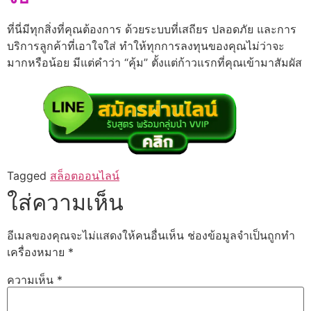
ที่นี่มีทุกสิ่งที่คุณต้องการ ด้วยระบบที่เสถียร ปลอดภัย และการ
บริการลูกค้าที่เอาใจใส่ ทำให้ทุกการลงทุนของคุณไม่ว่าจะ
มากหรือน้อย มีแต่คำว่า “คุ้ม” ตั้งแต่ก้าวแรกที่คุณเข้ามาสัมผัส
Tagged
สล็อตออนไลน์
ใส่ความเห็น
อีเมลของคุณจะไม่แสดงให้คนอื่นเห็น
ช่องข้อมูลจำเป็นถูกทำ
เครื่องหมาย
*
ความเห็น
*