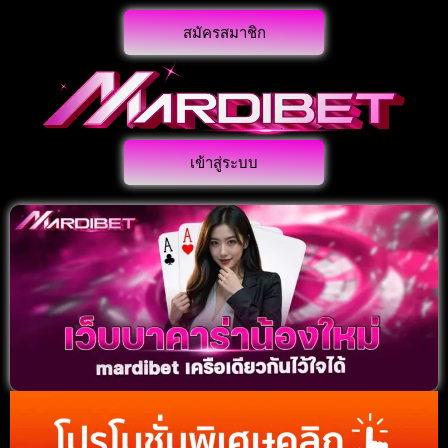
สมัครสมาชิก
เข้าสู่ระบบ