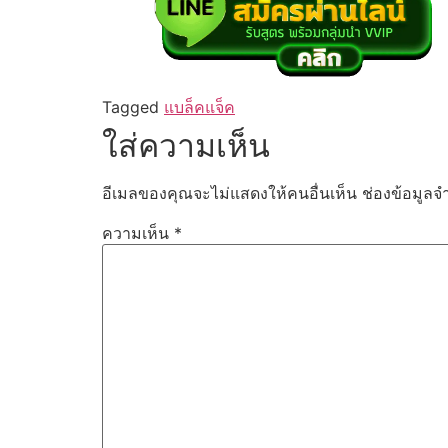
Tagged
แบล็คแจ็ค
ใส่ความเห็น
อีเมลของคุณจะไม่แสดงให้คนอื่นเห็น
ช่องข้อมูลจ
ความเห็น
*