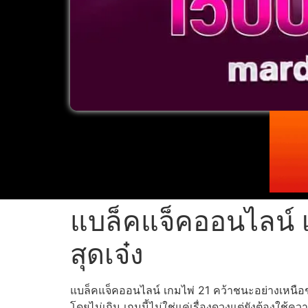
แบล็คแจ็คออนไลน์ เ
สุดเจ๋ง
แบล็คแจ็คออนไลน์ เกมไพ่ 21 คว้าชนะอย่างเหนือชั้
โดยไม่เกิน เกมนี้ไม่ใช่แค่เรื่องดวงแต่ยังต้องใช้ค