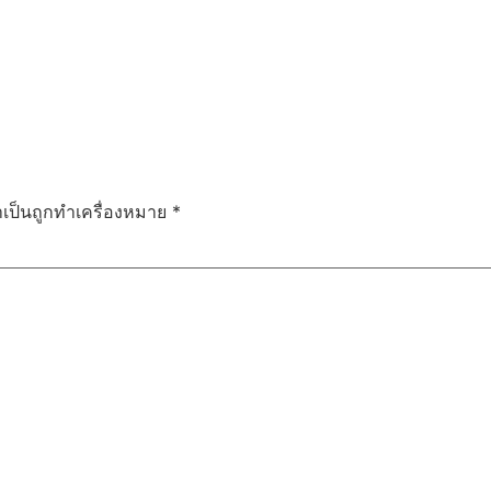
ำเป็นถูกทำเครื่องหมาย
*