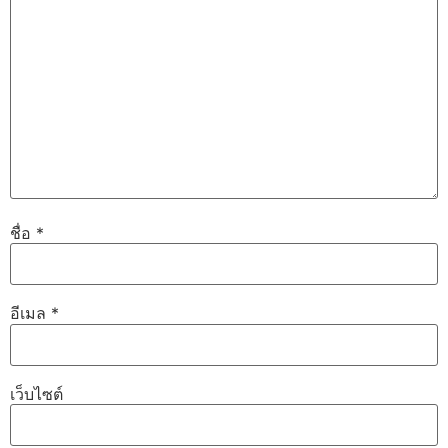
ชื่อ
*
อีเมล
*
เว็บไซต์