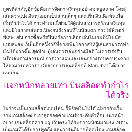
สูตรที่สำคัญอีกข้อคือการจัดการเงินทุนอย่างชาญฉลาด โดยผู้
เล่นควรแบ่งเงินทุนออกเป็นส่วนเล็กๆ และเพิ่มเงินเดิมพันเมื่อ
เริ่มทำกำไรได้ การทำเช่นนี้ช่วยให้ผู้เล่นสามารถรักษาเงินทุน
และมีโอกาสเล่นต่อเนื่องจนถึงรอบที่โบนัสแตก การใช้ฟีเจอร์
พิเศษ เช่น การซื้อฟรีสปินหรือการเลือกเล่นในเกมที่มีโบนัส
แบบสะสม ก็เป็นอีกหนึ่งวิธีที่ช่วยเพิ่มโอกาสให้ผู้เล่นสามารถทำ
เงินได้มากขึ้น สุดท้าย ผู้เล่นควรเล่นอย่างมีสติ ไม่ควรเร่งรีบ
หรือเล่นตามอารมณ์ การวางแผนและเล่นอย่างรอบคอบจะช่วย
ให้สามารถคว้ารางวัลจากการเล่นสล็อตที่ Mardibet ได้อย่าง
แน่นอน
แจกหนักหลายเท่า ปั่นสล็อตทำกำไร
ได้จริง
ไม่ว่าจะเป็นเกมสล็อตแบบไหน ก็พิชิตเงินไปได้ไม่ยากกับเว็บ
รวมเกมสล็อตยกเอาสุดยอดค่ายเกมดังระดับตัวท็อปแนวหน้า
อย่าง เกมสล็อตค่าย pg เว็บตรง ได้รับความนิยมมาแรง เพราะ
เป็นเกมที่ได้รับการพูดถึง และการันตีมากที่สุดเรื่อง เกมสล็อต