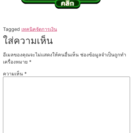
Tagged
เทคนิคจัดการเงิน
ใส่ความเห็น
อีเมลของคุณจะไม่แสดงให้คนอื่นเห็น
ช่องข้อมูลจำเป็นถูกทำ
เครื่องหมาย
*
ความเห็น
*