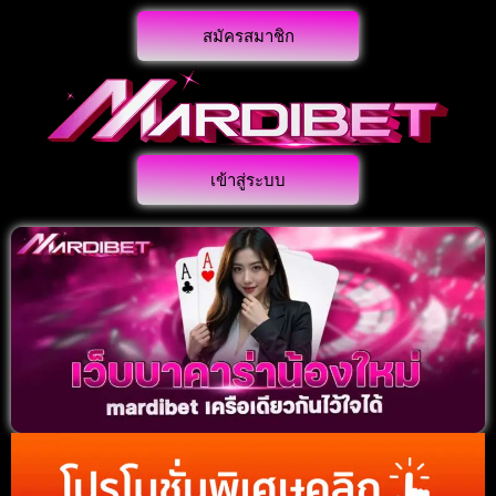
สมัครสมาชิก
เข้าสู่ระบบ