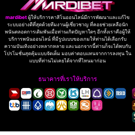
mardibet
ผู้ให้บริการคาสิโนออนไลน์มีการพัฒนาและแก้ไข
ระบบอย่างดีที่สุดด้วยทีมงานผู้เชี่ยวชาญ ที่คอยช่วยเหลือนัก
พนันตลอดการเดิมพันเมื่อท่านเกิดปัญหาใดๆ อีกทั้งเราคือผู้ให้
บริการพนันออนไลน์ ที่มีรูปแบบของเกมให้ท่านได้เลือกรับ
ความบันเทิงอย่างหลากหลาย และนอกจากนี้ท่านก็จะได้พบกับ
โปรโมชั่นสุดคุ้มแบบจัดเต็ม มอบค่าตอบแทนจากการลงทุน ใน
แบบที่ท่านไม่เคยได้จากที่ไหนมาก่อน
ธนาคารที่เราให้บริการ