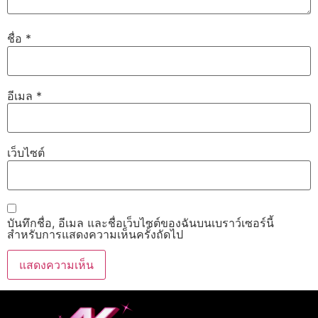
ชื่อ
*
อีเมล
*
เว็บไซต์
บันทึกชื่อ, อีเมล และชื่อเว็บไซต์ของฉันบนเบราว์เซอร์นี้
สำหรับการแสดงความเห็นครั้งถัดไป