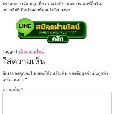
ประสบการณ์เกมสุดเฟี้ยว รางวัลปังๆ และการเล่นที่ลื่นไหล
noah345 คือคำตอบที่คุณกำลังมองหา
Tagged
สล็อตออนไลน์
ใส่ความเห็น
อีเมลของคุณจะไม่แสดงให้คนอื่นเห็น
ช่องข้อมูลจำเป็นถูกทำ
เครื่องหมาย
*
ความเห็น
*