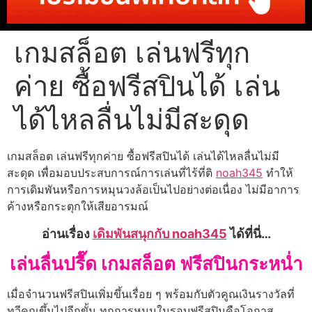
เกมสล็อต เล่นฟรีทุก
ค่าย ซื้อฟรีสปินได้ เล่น
ได้ไหลลื่นไม่มีสะดุด
เกมสล็อต เล่นฟรีทุกค่าย ซื้อฟรีสปินได้ เล่นได้ไหลลื่นไม่มี
สะดุด เพื่อมอบประสบการณ์การเล่นที่ไร้ที่ติ
noah345
ทำให้
การเดิมพันหรือการหมุนวงล้อเป็นไปอย่างต่อเนื่อง ไม่มีอาการ
ค้างหรือกระตุกให้เสียอารมณ์
อ่านเรื่อง
เดิมพันสนุกกับ noah345
ได้ที่นี่…
เล่นลื่นปรื๊ด เกมสล็อต ฟรีสปินกระหน่ำ
เมื่อจำนวนฟรีสปินเพิ่มขึ้นเรื่อย ๆ พร้อมกับตัวคูณเงินรางวัลที่
ทวีคูณขึ้นไปอีกขั้น ทุกการหมุนในรอบฟรีสปินคือโอกาส