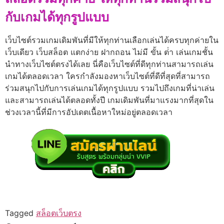
กับเกมได้ทุกรูปแบบ
เว็บไซต์รวมเกมเดิมพันที่มีให้ทุกท่านเลือกเล่นได้ครบทุกค่ายใน
เว็บเดียว เว็บสล็อต แตกง่าย ฝากถอน ไม่มี ขั้น ต่ํา เล่นเกมชั้น
นำทางเว็บไซต์ตรงได้เลย นี่คือเว็บไซต์ที่ดีทุกท่านสามารถเล่น
เกมได้ตลอดเวลา ใครกำลังมองหาเว็บไซต์ที่ดีที่สุดที่สามารถ
ร่วมสนุกไปกับการเล่นเกมได้ทุกรูปแบบ รวมไปถึงเกมที่น่าเล่น
และสามารถเล่นได้ตลอดทั้งปี เกมเดิมพันที่มาแรงมากที่สุดใน
ช่วงเวลานี้ที่มีการอัปเดตเนื้อหาใหม่อยู่ตลอดเวลา
Tagged
สล็อตเว็บตรง