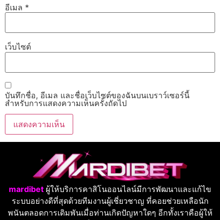
อีเมล
*
เว็บไซต์
บันทึกชื่อ, อีเมล และชื่อเว็บไซต์ของฉันบนเบราว์เซอร์นี้
สำหรับการแสดงความเห็นครั้งถัดไป
mardibet
ผู้ให้บริการคาสิโนออนไลน์มีการพัฒนาและแก้ไข
ระบบอย่างดีที่สุดด้วยทีมงานผู้เชี่ยวชาญ ที่คอยช่วยเหลือนัก
พนันตลอดการเดิมพันเมื่อท่านเกิดปัญหาใดๆ อีกทั้งเราคือผู้ให้