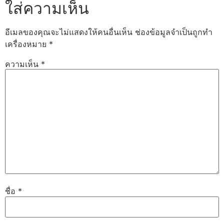
ใส่ความเห็น
อีเมลของคุณจะไม่แสดงให้คนอื่นเห็น
ช่องข้อมูลจำเป็นถูกทำ
เครื่องหมาย
*
ความเห็น
*
ชื่อ
*