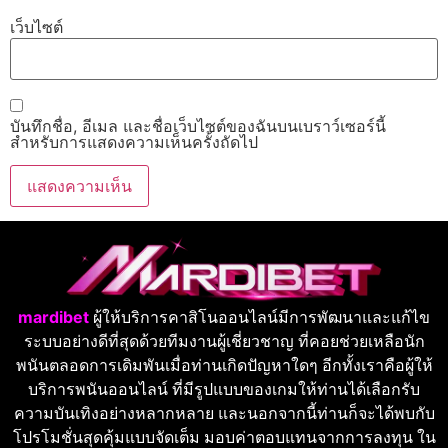
เว็บไซต์
บันทึกชื่อ, อีเมล และชื่อเว็บไซต์ของฉันบนเบราว์เซอร์นี้
สำหรับการแสดงความเห็นครั้งถัดไป
mardibet
ผู้ให้บริการคาสิโนออนไลน์มีการพัฒนาและแก้ไข
ระบบอย่างดีที่สุดด้วยทีมงานผู้เชี่ยวชาญ ที่คอยช่วยเหลือนัก
พนันตลอดการเดิมพันเมื่อท่านเกิดปัญหาใดๆ อีกทั้งเราคือผู้ให้
บริการพนันออนไลน์ ที่มีรูปแบบของเกมให้ท่านได้เลือกรับ
ความบันเทิงอย่างหลากหลาย และนอกจากนี้ท่านก็จะได้พบกับ
โปรโมชั่นสุดคุ้มแบบจัดเต็ม มอบค่าตอบแทนจากการลงทุน ใน