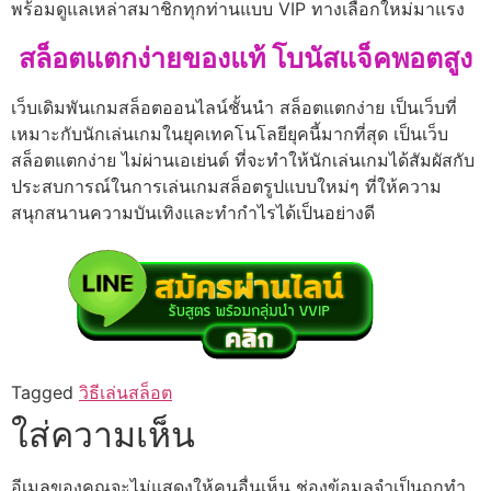
พร้อมดูแลเหล่าสมาชิกทุกท่านแบบ VIP ทางเลือกใหม่มาแรง
สล็อตแตกง่ายของแท้ โบนัสแจ็คพอตสูง
เว็บเดิมพันเกมสล็อตออนไลน์ชั้นนำ สล็อตแตกง่าย เป็นเว็บที่
เหมาะกับนักเล่นเกมในยุคเทคโนโลยียุคนี้มากที่สุด เป็นเว็บ
สล็อตแตกง่าย ไม่ผ่านเอเย่นต์ ที่จะทำให้นักเล่นเกมได้สัมผัสกับ
ประสบการณ์ในการเล่นเกมสล็อตรูปแบบใหม่ๆ ที่ให้ความ
สนุกสนานความบันเทิงและทำกำไรได้เป็นอย่างดี
Tagged
วิธีเล่นสล็อต
ใส่ความเห็น
อีเมลของคุณจะไม่แสดงให้คนอื่นเห็น
ช่องข้อมูลจำเป็นถูกทำ