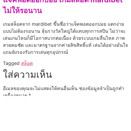
ไม่ให้รอนาน
เกมสล็อตจาก mardibet ขึ้นชื่อว่าแจ็คพอตออกบ่อย แตกง่าย
แบบไม่ต้องรอนาน ลุ้นรางวัลใหญ่ได้แทบทุกการสปิน ไม่ว่าจะ
เล่นเกมไหนก็มีโอกาสบวกต่อเนื่อง ด้วยระบบเกมลื่นไหล ภาพ
สวยคมชัด และมาตรฐานจากค่ายลิขสิทธิ์แท้ เล่นได้อย่างมั่นใจ
แถมยังรองรับการเล่นทุกอุปกรณ์
Tagged
สล็อต
ใส่ความเห็น
อีเมลของคุณจะไม่แสดงให้คนอื่นเห็น
ช่องข้อมูลจำเป็นถูกทำ
เครื่องหมาย
*
ความเห็น
*