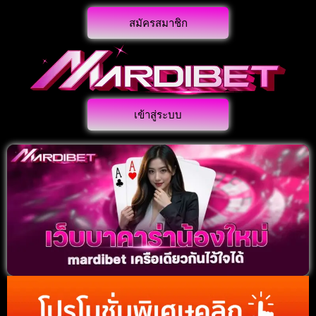
สมัครสมาชิก
เข้าสู่ระบบ