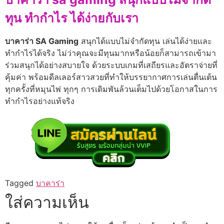
ทุน ทำกำไร ได้ง่ายกับเรา
บาคาร่า SA Gaming
สนุกได้แบบไม่จำกัดทุน เล่นได้ง่ายและ
ทำกำไรได้จริง ไม่ว่าคุณจะมีทุนมากหรือน้อยก็สามารถเข้ามา
ร่วมสนุกได้อย่างสบายใจ ด้วยระบบเกมที่เสถียรและอัตราจ่ายที่
คุ้มค่า พร้อมดีลเลอร์สาวสวยที่ทำให้บรรยากาศการเล่นตื่นเต้น
ทุกครั้งที่หมุนไพ่ ทุกๆ การเดิมพันล้วนเต็มไปด้วยโอกาสในการ
ทำกำไรอย่างแท้จริง
Tagged
บาคาร่า
ใส่ความเห็น