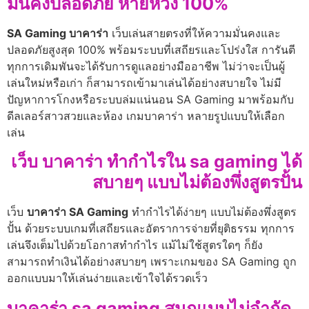
มั่นคงปลอดภัย หายห่วง 100%
SA Gaming บาคาร่า
เว็บเล่นสายตรงที่ให้ความมั่นคงและ
ปลอดภัยสูงสุด 100% พร้อมระบบที่เสถียรและโปร่งใส การันตี
ทุกการเดิมพันจะได้รับการดูแลอย่างมืออาชีพ ไม่ว่าจะเป็นผู้
เล่นใหม่หรือเก่า ก็สามารถเข้ามาเล่นได้อย่างสบายใจ ไม่มี
ปัญหาการโกงหรือระบบล่มแน่นอน SA Gaming มาพร้อมกับ
ดีลเลอร์สาวสวยและห้อง เกมบาคาร่า หลายรูปแบบให้เลือก
เล่น
เว็บ บาคาร่า ทำกำไรใน sa gaming ได้
สบายๆ แบบไม่ต้องพึ่งสูตรปั้น
เว็บ
บาคาร่า SA Gaming
ทำกำไรได้ง่ายๆ แบบไม่ต้องพึ่งสูตร
ปั้น ด้วยระบบเกมที่เสถียรและอัตราการจ่ายที่ยุติธรรม ทุกการ
เล่นจึงเต็มไปด้วยโอกาสทำกำไร แม้ไม่ใช้สูตรใดๆ ก็ยัง
สามารถทำเงินได้อย่างสบายๆ เพราะเกมของ SA Gaming ถูก
ออกแบบมาให้เล่นง่ายและเข้าใจได้รวดเร็ว
บาคาร่า sa gaming สนุกแบบไม่จำกัด