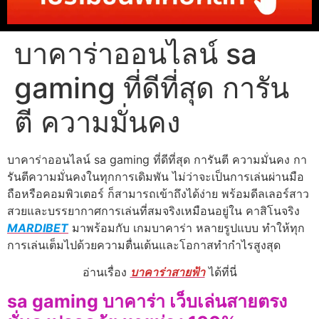
บาคาร่าออนไลน์ sa
gaming ที่ดีที่สุด การัน
ตี ความมั่นคง
บาคาร่าออนไลน์ sa gaming ที่ดีที่สุด การันตี ความมั่นคง กา
รันตีความมั่นคงในทุกการเดิมพัน ไม่ว่าจะเป็นการเล่นผ่านมือ
ถือหรือคอมพิวเตอร์ ก็สามารถเข้าถึงได้ง่าย พร้อมดีลเลอร์สาว
สวยและบรรยากาศการเล่นที่สมจริงเหมือนอยู่ใน คาสิโนจริง
MARDIBET
มาพร้อมกับ เกมบาคาร่า หลายรูปแบบ ทำให้ทุก
การเล่นเต็มไปด้วยความตื่นเต้นและโอกาสทำกำไรสูงสุด
อ่านเรื่อง
บาคาร่าสายฟ้า
ได้ที่นี่
sa gaming บาคาร่า เว็บเล่นสายตรง