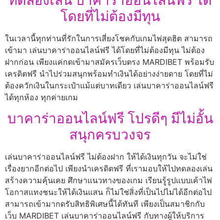
ทดลองเล่น บาคาร่าออนไลน์ฟรี ได้
โดยที่ไม่ต้องมีทุน
ในเวลานี้ทุกท่านที่รักในการเสี่ยงโชคกับเกมไพ่สุดฮิต สามารถ
เข้ามา เล่นบาคาร่าออนไลน์ฟรี ได้โดยที่ไม่ต้องมีทุน ไม่ต้อง
ฝากก่อน เพียงแค่กดเข้ามาสมัครเว็บตรง MARDIBET พร้อมรับ
เครดิตฟรี นำไปร่วมสนุกพร้อมทำเงินได้อย่างง่ายดาย โดยที่ไม่
ต้องควักเงินในกระเป๋าแม้แต่บาทเดียว เล่นบาคาร่าออนไลน์ฟรี
ได้ทุกห้อง ทุกค่ายเกม
บาคาร่าออนไลน์ฟรี โปรดีๆ มีไม่อั้น
สนุกครบวงจร
เล่นบาคาร่าออนไลน์ฟรี ไม่ต้องฝาก ให้ได้เงินทุกวัน จะไม่ใช่
เรื่องยากอีกต่อไป เพียงนำเครดิตฟรี ที่เรามอบให้ไปทดลองเล่น
สร้างความคุ้นเคย ศึกษาแนวทางของเกม เรียนรู้รูปแบบเค้าไพ่
โอกาสแทงชนะให้ได้เงินแสน ก็ไม่ใช่สิ่งที่เป็นไปไม่ได้อีกต่อไป
สามารถเข้ามากดรับสิทธิพิเศษนี้ได้ทันที เพียงเป็นสมาชิกกับ
เว็บ MARDIBET เล่นบาคาร่าออนไลน์ฟรี กับทางผู้ให้บริการ