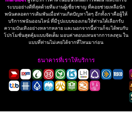
ระบบอย่างดีที่สุดด้วยทีมงานผู้เชี่ยวชาญ ที่คอยช่วยเหลือนัก
พนันตลอดการเดิมพันเมื่อท่านเกิดปัญหาใดๆ อีกทั้งเราคือผู้ให้
บริการพนันออนไลน์ ที่มีรูปแบบของเกมให้ท่านได้เลือกรับ
ความบันเทิงอย่างหลากหลาย และนอกจากนี้ท่านก็จะได้พบกับ
โปรโมชั่นสุดคุ้มแบบจัดเต็ม มอบค่าตอบแทนจากการลงทุน ใน
แบบที่ท่านไม่เคยได้จากที่ไหนมาก่อน
ธนาคารที่เราให้บริการ