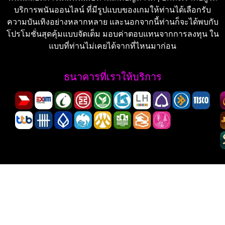
บริการพนันออนไลน์ ที่มีรูปแบบของเกมให้ท่านได้เลือกรับ
ความบันเทิงอย่างหลากหลาย และนอกจากนี้ท่านก็จะได้พบกับ
โปรโมชั่นสุดคุ้มแบบจัดเต็ม มอบค่าตอบแทนจากการลงทุน ใน
แบบที่ท่านไม่เคยได้จากที่ไหนมาก่อน
ธนาคารที่เราให้บริการ