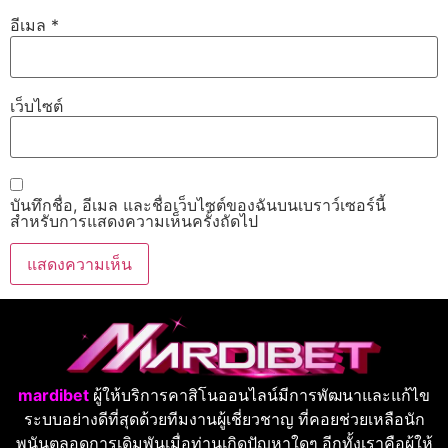
อีเมล
*
เว็บไซต์
บันทึกชื่อ, อีเมล และชื่อเว็บไซต์ของฉันบนเบราว์เซอร์นี้
สำหรับการแสดงความเห็นครั้งถัดไป
mardibet
ผู้ให้บริการคาสิโนออนไลน์มีการพัฒนาและแก้ไข
ระบบอย่างดีที่สุดด้วยทีมงานผู้เชี่ยวชาญ ที่คอยช่วยเหลือนัก
พนันตลอดการเดิมพันเมื่อท่านเกิดปัญหาใดๆ อีกทั้งเราคือผู้ให้