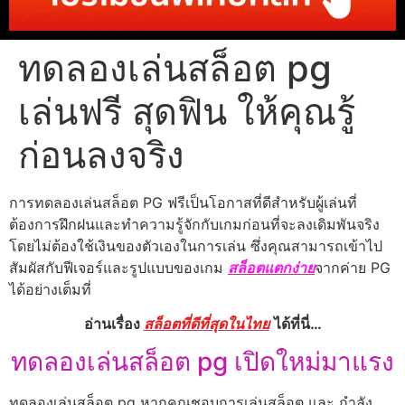
ทดลองเล่นสล็อต pg
เล่นฟรี สุดฟิน ให้คุณรู้
ก่อนลงจริง
การทดลองเล่นสล็อต PG ฟรีเป็นโอกาสที่ดีสำหรับผู้เล่นที่
ต้องการฝึกฝนและทำความรู้จักกับเกมก่อนที่จะลงเดิมพันจริง
โดยไม่ต้องใช้เงินของตัวเองในการเล่น ซึ่งคุณสามารถเข้าไป
สัมผัสกับฟีเจอร์และรูปแบบของเกม
สล็อตแตกง่าย
จากค่าย PG
ได้อย่างเต็มที่
อ่านเรื่อง
สล็อตที่ดีที่สุดในไทย
ได้ที่นี่…
ทดลองเล่นสล็อต pg เปิดใหม่มาแรง
ทดลองเล่นสล็อต pg หากคุณชอบการเล่นสล็อต และ กำลัง