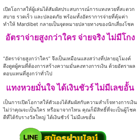
เปิดโอกาสให้ผู้เล่นได้สัมผัสประสบการณ์การแทงหวยที่สะดวก
สบาย รวดเร็ว และปลอดภัย พร้อมทั้งอัตราการจ่ายที่คุ้มค่า
ทำให้ Mardibet กลายเป็นจุดหมายปลายทางของนักเสี่ยงโชค
อัตราจ่ายสูงกว่าใคร จ่ายจริง ไม่มีโกง
“อัตราจ่ายสูงกว่าใคร” จึงเป็นเหมือนแสงสว่างที่ปลายอุโมงค์
ดึงดูดผู้คนที่ต้องการสร้างความมั่นคงทางการเงิน ด้วยอัตราผล
ตอบแทนที่สูงกว่าทั่วไป
แทงหวยมั่นใจ ได้เงินชัวร์ ไม่มีเลขอั้น
เป็นการเปิดโอกาสให้ตัวเองได้สัมผัสกับความสำเร็จทางการเงิน
ไม่ว่าคุณจะเป็นใคร หรือมาจากไหน คุณก็มีสิทธิ์ที่จะเป็นผู้โชค
ดีที่ได้รับรางวัลใหญ่ ได้เงินชัวร์ ไม่มีเลขอั้น