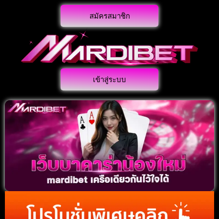
สมัครสมาชิก
เข้าสู่ระบบ